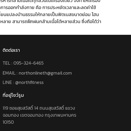
รกล้ามเนื้อได้ทุกส่วนในเครื่องเดียว จึงทำให้เครื่อง
่าการออกกำลังกาย คือ การประหยัดเวลาและลดค่าใช้
ลี่ยนแปลงบ้านธรรมให้กลายเป็นฟิตเนสขนาดย่อม โฮม
หลาย สามารถฝึกฝนกล้ามเนื้อได้หลายส่วน ซึ่งถือได้ว่า
ติดต่อเรา
TEL :
095-324-6465
EMAIL : northonlineth@gmail.com
LINE : @northfitness
ที่อยู่โชว์รูม
119 ซอยสุขสวัสดิ์ 14 ถนนสุขสวัสดิ์ แขวง
จอมทอง เขตจอมทอง กรุงเทพมหานคร
10150