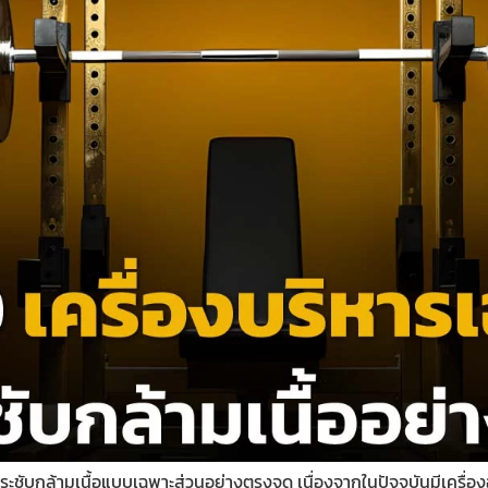
กระชับกล้ามเนื้อแบบเฉพาะส่วนอย่างตรงจุด เนื่องจากในปัจจุบันมีเครื่