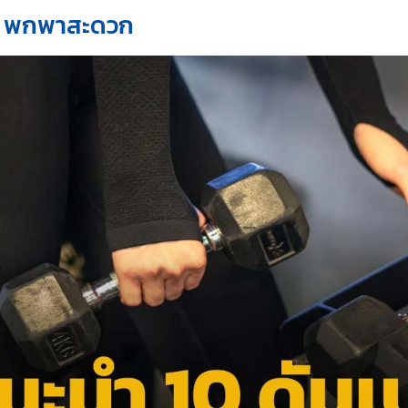
ด้ พกพาสะดวก