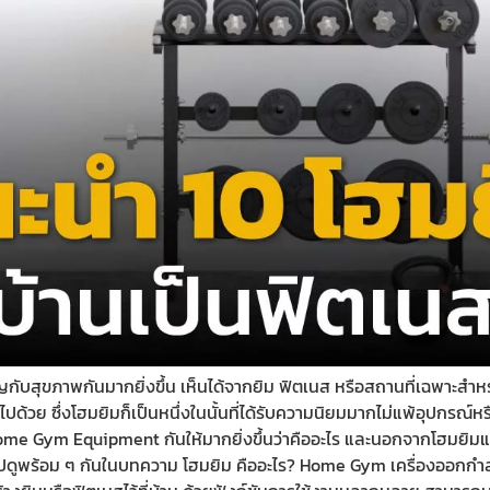
ำคัญกับสุขภาพกันมากยิ่งขึ้น เห็นได้จากยิม ฟิตเนส หรือสถานที่เฉพาะสำห
ย ซึ่งโฮมยิมก็เป็นหนึ่งในนั้นที่ได้รับความนิยมมากไม่แพ้อุปกรณ์หรือ
ome Gym Equipment กันให้มากยิ่งขึ้นว่าคืออะไร และนอกจากโฮมยิมแล้
ไปดูพร้อม ๆ กันในบทความ โฮมยิม คืออะไร? Home Gym เครื่องออกกำลังกา