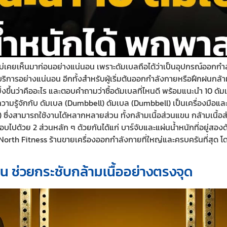
รือไม่เคยเห็นมาก่อนอย่างแน่นอน เพราะดัมเบลถือได้ว่าเป็นอุปกรณ์ออกกำลั
บริการอย่างแน่นอน อีกทั้งสำหรับผู้เริ่มต้นออกกำลังกายหรือฝึกฝนกล้า
ิ่งขึ้นว่าคืออะไร และตอบคำถามว่าซื้อดัมเบลที่ไหนดี พร้อมแนะนำ 10
รู้จักกับ ดัมเบล (Dumbbell) ดัมเบล (Dumbbell) เป็นเครื่องมือแล
งสามารถใช้งานได้หลากหลายส่วน ทั้งกล้ามเนื้อส่วนแขน กล้ามเนื้อส่วน
ไปด้วย 2 ส่วนหลัก ๆ ด้วยกันได้แก่ บาร์จับและแผ่นน้ำหนักที่อยู่สอ
 North Fitness ร้านขายเครื่องออกกำลังกายที่ใหญ่และครบครันที่สุด โด
วน ช่วยกระชับกล้ามเนื้ออย่างตรงจุด