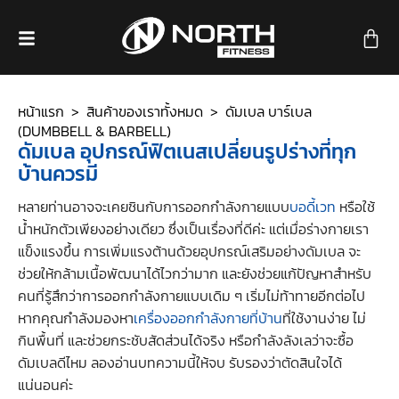
หน้าแรก
>
สินค้าของเราทั้งหมด
> ดัมเบล บาร์เบล
(DUMBBELL & BARBELL)
ดัมเบล อุปกรณ์ฟิตเนสเปลี่ยนรูปร่างที่ทุก
บ้านควรมี
หลายท่านอาจจะเคยชินกับการออกกำลังกายแบบ
บอดี้เวท
หรือใช้
น้ำหนักตัวเพียงอย่างเดียว ซึ่งเป็นเรื่องที่ดีค่ะ แต่เมื่อร่างกายเรา
แข็งแรงขึ้น การเพิ่มแรงต้านด้วยอุปกรณ์เสริมอย่างดัมเบล จะ
ช่วยให้กล้ามเนื้อพัฒนาได้ไวกว่ามาก และยังช่วยแก้ปัญหาสำหรับ
คนที่รู้สึกว่าการออกกำลังกายแบบเดิม ๆ เริ่มไม่ท้าทายอีกต่อไป
หากคุณกำลังมองหา
เครื่องออกกําลังกายที่บ้าน
ที่ใช้งานง่าย ไม่
กินพื้นที่ และช่วยกระชับสัดส่วนได้จริง หรือกำลังลังเลว่าจะซื้อ
ดัมเบลดีไหม ลองอ่านบทความนี้ให้จบ รับรองว่าตัดสินใจได้
แน่นอนค่ะ