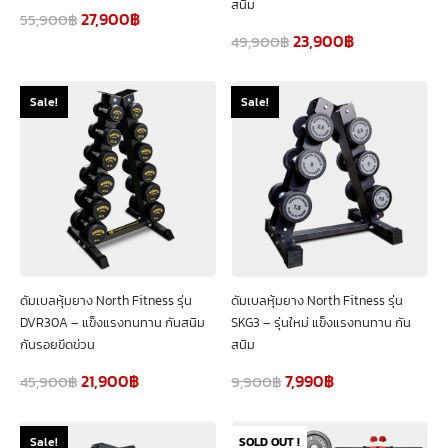
สนิม
27,900
฿
55,900
฿
23,900
฿
49,900
฿
Sale!
Sale!
ดัมเบลหุ้มยาง North Fitness รุ่น
ดัมเบลหุ้มยาง North Fitness รุ่น
DVR30A – แข็งแรงทนทาน กันสนิม
SKG3 – รุ่นใหม่ แข็งแรงทนทาน กัน
กันรอยขีดข่วน
สนิม
21,900
฿
7,990
฿
45,900
฿
9,900
฿
SOLD OUT !
Sale!