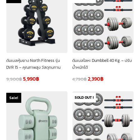
ดัมเบลหุ้มยาง North Fitness รุ่น
ดัมเบลโลหะ Dumbbell 40 Kg. – ปรับ
DVR 15 – คุณภาพสูง วัสดุทนทาน
น้ำหนักได้
5,990
฿
2,390
฿
9,900
฿
4,790
฿
SOLD OUT !
Sale!