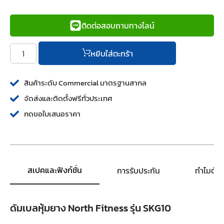
ติดต่อสอบถามทางไลน์
หยิบใส่ตะกร้า
สินค้าระดับ Commercial มาตรฐานสากล
จัดส่งและติดตั้งฟรีทั่วประเทศ
กดขอใบเสนอราคา
สเปคและฟังก์ชั่น
การรับประกัน
ทำไมต้อ
ดัมเบลหุ้มยาง North Fitness รุ่น SKG10