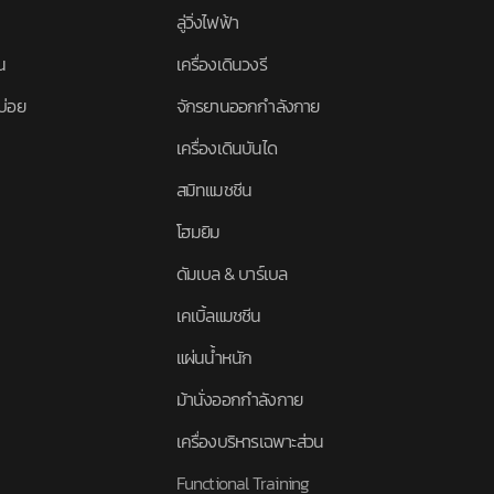
ลู่วิ่งไฟฟ้า
น
เครื่องเดินวงรี
บ่อย
จักรยานออกกำลังกาย
เครื่องเดินบันได
สมิทแมชชีน
โฮมยิม
ดัมเบล & บาร์เบล
เคเบิ้ลแมชชีน
แผ่นน้ำหนัก
ม้านั่งออกกำลังกาย
เครื่องบริหารเฉพาะส่วน
Functional Training