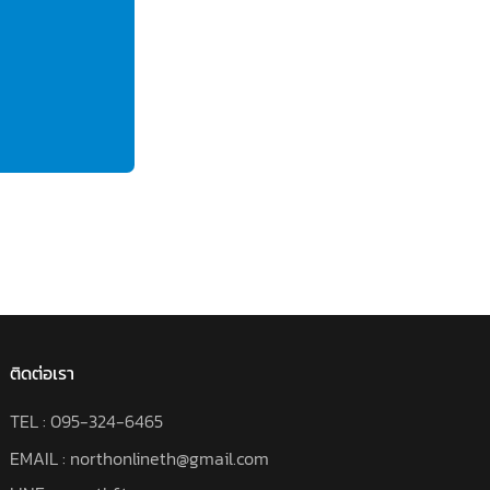
@nor
แช
ติดต่อเรา
TEL :
095-324-6465
EMAIL : northonlineth@gmail.com