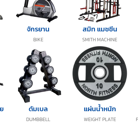
จักรยาน
สมิท แมชชีน
BIKE
SMITH MACHINE
าย
ดัมเบล
แผ่นน้ำหนัก
DUMBBELL
WEIGHT PLATE