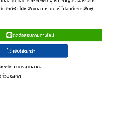
สอบในแอป BlazePod ที่ผู้เชี่ยวชาญสร้างสรรค์ให้
ั้งนักกีฬา โค้ช ฟิตเนส เทรนเนอร์ ไปจนถึงการฟื้นฟู
ติดต่อสอบถามทางไลน์
หยิบใส่ตะกร้า
mercial มาตรฐานสากล
ีทั่วประเทศ