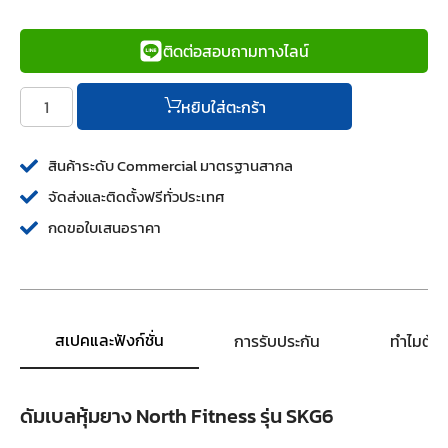
ติดต่อสอบถามทางไลน์
หยิบใส่ตะกร้า
สินค้าระดับ Commercial มาตรฐานสากล
จัดส่งและติดตั้งฟรีทั่วประเทศ
กดขอใบเสนอราคา
สเปคและฟังก์ชั่น
การรับประกัน
ทำไมต้อ
ดัมเบลหุ้มยาง North Fitness รุ่น SKG6