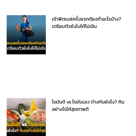
เข้าฟิตเนสครั้งแรกต้องทำอะไรบ้าง?
เตรียมตัวยังไงให้ไม่เขิน
ไขมันดี vs ไขมันเลว ต่างกันยังไง? กิน
อย่างไรให้สุขภาพดี