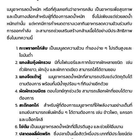
เมนูอาหารลดน้ำหนัก
หรือที่คุ้นเคยกันว่าอาหารคลีน เป็นอาหารเพื่อสุขภาพ
และเป็นทางเลือกสำหรับผู้ที่ต้องการลดน้ำหนัก ซึ่งไม่เพียงแต่ช่วยลดน้ำ
หนักเท่านั้น แต่หากมีการกำหนด
ตารางเวลากินอาหารลดความอ้วน
ร่วมกับ
การออกกำลัง จะสามารถช่วยเสริมสร้างกล้ามเนื้อได้อย่างมีประสิทธิภาพ
ซึ่งในบทความนี้
กะเพราอกไก่สับ
เป็น
เมนูลดความอ้วน ทำเองง่าย ๆ
โปรตีนสูงและ
ไขมันต่ำ
แกงส้มกุ้งผักรวม
มีทั้งไฟเบอร์และกากใยจากผักหลายชนิด เช่น
ถั่วฝักยาว, ผักบุ้ง และผักกาดเขียว สามารถใส่ได้ตามชอบ
แกงจืดเต้าหู้
เมนูอาหารลดน้ำหนัก
ที่สามารถปรับแต่งวัตถุดิบได้
ตามต้องการ พร้อมทั้งมีน้ำซุปร้อน ๆ ที่กินง่ายอีกด้วย
ผัดผักรวมมิตร
ตอบโจทย์ทุกช่วงวัย สามารถเลือกผักที่ชอบได้ตาม
ต้องการ
สเต๊กอกไก่
สำหรับผู้ที่ต้องการเมนูอาหารที่ให้พลังงานอย่างเต็มที่
แถมยังสามารถเพิ่มผักอื่น ๆ ได้ตามต้องการ เช่น ข้าวโพด, แครอท
และบล็อกโคลี
ไข่ต้ม
เป็น
เมนูอาหารลดน้ำหนัก
ที่มีโปรตีนสูง และช่วยให้อิ่มนาน
ปลาดอลลี่ผัดพริก
ซึ่งปลาเป็นเนื้อสัตว์หนึ่งประเภทที่มีประโยชน์ต่อ