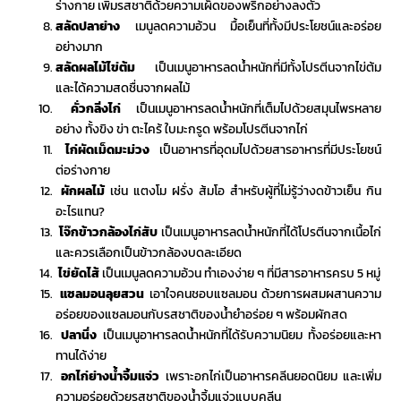
ร่างกาย เพิ่มรสชาติด้วยความเผ็ดของพริกอย่างลงตัว
สลัดปลาย่าง
เมนูลดความอ้วน มื้อเย็น
ที่ทั้งมีประโยชน์และอร่อย
อย่างมาก
สลัดผลไม้ไข่ต้ม
เป็น
เมนูอาหารลดน้ำหนัก
ที่มีทั้งโปรตีนจากไข่ต้ม
และได้ความสดชื่นจากผลไม้
คั่วกลิ่งไก่
เป็น
เมนูอาหารลดน้ำหนัก
ที่เต็มไปด้วยสมุนไพรหลาย
อย่าง ทั้งขิง ข่า ตะไคร้ ใบมะกรูด พร้อมโปรตีนจากไก่
ไก่ผัดเม็ดมะม่วง
เป็นอาหารที่อุดมไปด้วยสารอาหารที่มีประโยชน์
ต่อร่างกาย
ผักผลไม้
เช่น แตงโม ฝรั่ง ส้มโอ สำหรับผู้ที่ไม่รู้ว่า
งดข้าวเย็น กิน
อะไรแทน
?
โจ๊กข้าวกล้องไก่สับ
เป็น
เมนูอาหารลดน้ำหนัก
ที่ได้โปรตีนจากเนื้อไก่
และควรเลือกเป็นข้าวกล้องบดละเอียด
ไข่ยัดไส้
เป็น
เมนูลดความอ้วน ทำเองง่าย ๆ
ที่มีสารอาหารครบ 5 หมู่
แซลมอนลุยสวน
เอาใจคนชอบแซลมอน ด้วยการผสมผสานความ
อร่อยของแซลมอนกับรสชาติของน้ำยำอร่อย ๆ พร้อมผักสด
ปลานึ่ง
เป็น
เมนูอาหารลดน้ำหนัก
ที่ได้รับความนิยม ทั้งอร่อยและหา
ทานได้ง่าย
อกไก่ย่างน้ำจิ้มแจ่ว
เพราะอกไก่เป็นอาหารคลีนยอดนิยม และเพิ่ม
ความอร่อยด้วยรสชาติของน้ำจิ้มแจ่วแบบคลีน