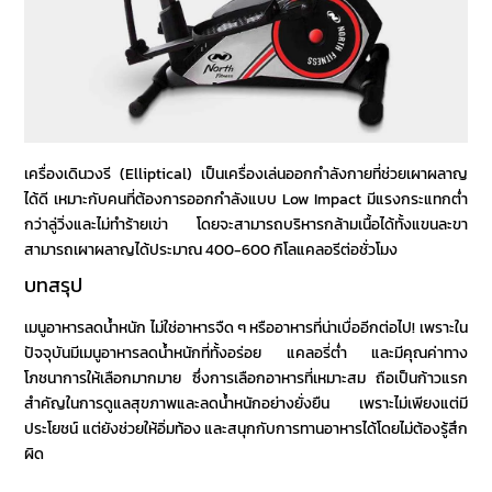
เครื่องเดินวงรี (Elliptical) เป็นเครื่องเล่นออกกำลังกายที่ช่วยเผาผลาญ
ได้ดี เหมาะกับคนที่ต้องการออกกำลังแบบ Low Impact มีแรงกระแทกต่ำ
กว่าลู่วิ่งและไม่ทำร้ายเข่า โดยจะสามารถบริหารกล้ามเนื้อได้ทั้งแขนละขา
สามารถเผาผลาญได้ประมาณ 400-600 กิโลแคลอรีต่อชั่วโมง
บทสรุป
เมนูอาหารลดน้ำหนัก
ไม่ใช่อาหารจืด ๆ หรืออาหารที่น่าเบื่ออีกต่อไป! เพราะใน
ปัจจุบันมี
เมนูอาหารลดน้ำหนัก
ที่ทั้งอร่อย แคลอรี่ต่ำ และมีคุณค่าทาง
โภชนาการให้เลือกมากมาย ซึ่งการเลือกอาหารที่เหมาะสม ถือเป็นก้าวแรก
สำคัญในการดูแลสุขภาพและลดน้ำหนักอย่างยั่งยืน เพราะไม่เพียงแต่มี
ประโยชน์ แต่ยังช่วยให้อิ่มท้อง และสนุกกับการทานอาหารได้โดยไม่ต้องรู้สึก
ผิด