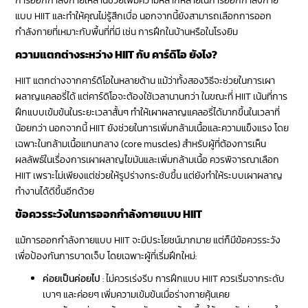
การออกกำลังกายเหล่านี้ช่วยเพิ่มความหลากหลายในการออกกำลังกาย
แบบ HIIT และทำให้คุณไม่รู้สึกเบื่อ นอกจากนี้ยังสามารถเลือกการออก
กำลังกายที่เหมาะกับพื้นที่ที่มี เช่น การฝึกในบ้านหรือในโรงยิม
ความแตกต่างระหว่าง HIIT กับ คาร์ดิโอ ยังไง?
HIIT แตกต่างจากคาร์ดิโอในหลายด้าน แม้ว่าทั้งสองวิธีจะช่วยในการเผา
ผลาญแคลอรี่ได้ แต่คาร์ดิโอจะต้องใช้เวลานานกว่า ในขณะที่ HIIT เน้นที่การ
ฝึกแบบเข้มข้นในระยะเวลาสั้นๆ ทำให้เผาผลาญแคลอรี่ได้มากขึ้นในเวลาที่
น้อยกว่า นอกจากนี้ HIIT ยังช่วยในการเพิ่มกล้ามเนื้อและความแข็งแรง โดย
เฉพาะในกล้ามเนื้อแกนกลาง (core muscles) สำหรับผู้ที่ต้องการเห็น
ผลลัพธ์ในเรื่องการเผาผลาญไขมันและเพิ่มกล้ามเนื้อ ควรพิจารณาเลือก
HIIT เพราะไม่เพียงแต่ช่วยให้รูปร่างกระชับขึ้น แต่ยังทำให้ระบบเผาผลาญ
ทำงานได้ดีขึ้นอีกด้วย
ข้อควรระวังในการออกกำลังกายแบบ HIIT
แม้การออกกำลังกายแบบ HIIT จะมีประโยชน์มากมาย แต่ก็มีข้อควรระวัง
เพื่อป้องกันการบาดเจ็บ โดยเฉพาะผู้ที่เริ่มฝึกใหม่:
ค่อยเป็นค่อยไป
: ไม่ควรเร่งรีบ การฝึกแบบ HIIT ควรเริ่มจากระดับ
เบาๆ และค่อยๆ เพิ่มความเข้มข้นเมื่อร่างกายคุ้นเคย