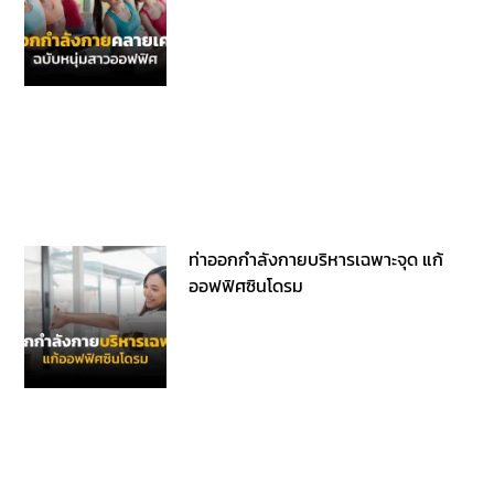
ท่าออกกำลังกายบริหารเฉพาะจุด แก้
ออฟฟิศซินโดรม