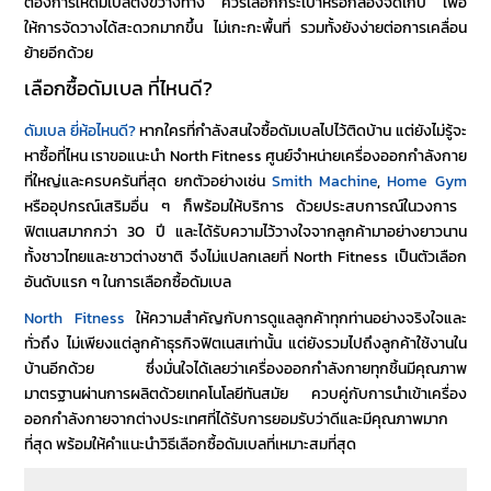
ต้องการให้
ดัมเบล
ตั้งขวางทาง ควรเลือกกระเป๋าหรือกล่องจัดเก็บ เพื่อ
ให้การจัดวางได้สะดวกมากขึ้น ไม่เกะกะพื้นที่ รวมทั้งยังง่ายต่อการเคลื่อน
ย้ายอีกด้วย
เลือกซื้อดัมเบล ที่ไหนดี?
ดัมเบล ยี่ห้อไหนดี?
หากใครที่กำลังสนใจ
ซื้อดัมเบล
ไปไว้ติดบ้าน แต่ยังไม่รู้จะ
หาซื้อที่ไหน เราขอแนะนำ North Fitness ศูนย์จำหน่ายเครื่องออกกำลังกาย
ที่ใหญ่และครบครันที่สุด ยกตัวอย่างเช่น
Smith Machine
,
Home Gym
หรืออุปกรณ์เสริมอื่น ๆ ก็พร้อมให้บริการ ด้วยประสบการณ์ในวงการ
ฟิตเนสมากกว่า 30 ปี และได้รับความไว้วางใจจากลูกค้ามาอย่างยาวนาน
ทั้งชาวไทยและชาวต่างชาติ จึงไม่แปลกเลยที่ North Fitness เป็นตัวเลือก
อันดับแรก ๆ ในการเลือก
ซื้อดัมเบล
North Fitness
ให้ความสำคัญกับการดูแลลูกค้าทุกท่านอย่างจริงใจและ
ทั่วถึง ไม่เพียงแต่ลูกค้าธุรกิจฟิตเนสเท่านั้น แต่ยังรวมไปถึงลูกค้าใช้งานใน
บ้านอีกด้วย ซึ่งมั่นใจได้เลยว่าเครื่องออกกำลังกายทุกชิ้นมีคุณภาพ
มาตรฐานผ่านการผลิตด้วยเทคโนโลยีทันสมัย ควบคู่กับการนำเข้าเครื่อง
ออกกำลังกายจากต่างประเทศที่ได้รับการยอมรับว่าดีและมีคุณภาพมาก
ที่สุด พร้อมให้คำแนะนำ
วิธีเลือกซื้อดัมเบล
ที่เหมาะสมที่สุด