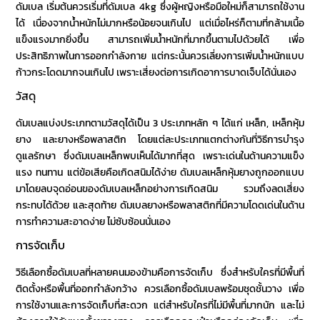
ดัมเบล เริ่มต้น
ควรเริ่มที่
ดัมเบล 4kg
ซึ่งผู้หญิงหรือมือใหม่ก็สามารถใช้งาน
ได้ เนื่องจากน้ำหนักไม่มากหรือน้อยจนเกินไป แต่เมื่อไหร่ก็ตามที่กล้ามเนื้อ
แข็งแรงมากยิ่งขึ้น สามารถเพิ่มน้ำหนักที่มากขึ้นตามไปด้วยได้ เพื่อ
ประสิทธิภาพในการออกกำลังกาย แต่กระนั้นควรเลี่ยงการเพิ่มน้ำหนักแบบ
ก้าวกระโดดมากจนเกินไป เพราะเสี่ยงต่อการเกิดอาการบาดเจ็บได้นั่นเอง
วัสดุ
ดัมเบล
แบ่งประเภทตามวัสดุได้เป็น 3 ประเภทหลัก ๆ ได้แก่ เหล็ก, เหล็กหุ้ม
ยาง และยางหรือพลาสติก โดยแต่ละประเภทแตกต่างกันที่วิธีการบำรุง
ดูแลรักษา ซึ่ง
ดัมเบลเหล็ก
พบเห็นได้มากที่สุด เพราะเด่นในด้านความแข็ง
แรง ทนทาน แต่ข้อเสียคือเกิดสนิมได้ง่าย
ดัมเบลเหล็ก
หุ้มยางถูกออกแบบ
มาโดยลบจุดอ่อนของ
ดัมเบลเหล็ก
อย่างการเกิดสนิม รวมถึงลดเสี่ยง
กระทบได้ด้วย และสุดท้าย ดัมเบลยางหรือพลาสติกที่มีความโดดเด่นในด้าน
การทำความสะอาดง่าย ไม่ซับซ้อนนั่นเอง
การจัดเก็บ
วิธีเลือกซื้อดัมเบล
ที่หลายคนมองข้ามคือการจัดเก็บ ซึ่งสำหรับใครที่มีพื้นที่
ติดตั้งหรือพื้นที่ออกกำลังกว้าง ควรเลือก
ซื้อดัมเบล
พร้อมชุดชั้นวาง เพื่อ
การใช้งานและการจัดเก็บที่สะดวก แต่สำหรับใครที่ไม่มีพื้นที่มากนัก และไม่