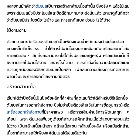
หลายคนมักคิดว่า
ดัมเบล
เป็นการสร้างกล้ามเนื้อเท่านั้น ซึ่งจริง ๆ แล้วไม่เลย
เพราะดัมเบลยังมีประโยชน์และข้อดีอีกมากมาย ดังนั้นแล้ว เรามาดูกันดีกว่า
ว่า
ดัมเบล
มีประโยชน์อะไรบ้าง และการ
ยกดัมเบล ช่วยอะไร
ได้บ้าง
ใช้งานง่าย
ด้วยความกะทัดรัดของ
ดัมเบล
ที่เป็นเพียงแผ่นน้ำหนักสองด้านเชื่อมด้วย
แท่งเหล็กที่แข็งแรง ทำให้การใช้งานไม่ยุ่งยากเหมือนกับเครื่องออกกำลัง
กายชนิดอื่น ๆ อีกทั้งยังสามารถใช้ได้ทั้งผู้ชายและผู้หญิง หรือแม้แต่เด็กก็
ยังสามารถใช้งานได้ง่าย อย่างไรก็ตาม ควรคำนึงถึงความปลอดภัยและ
ความถูกต้องของ
วิธียกดัมเบล
เป็นหลัก เพื่อลดความเสี่ยงการเกิดอาการ
บาดเจ็บและการออกกำลังกายที่ผิดวิธี
สร้างกล้ามเนื้อ
เรียกได้ว่าปัจจัยนี้เป็นปัจจัยหลักที่สำคัญที่สุดเลยก็ว่าได้สำหรับ
วิธีเลือกซื้อ
ดัมเบล
ในการออกกำลังกาย ซึ่งไม่จำเป็นต้องเสียเงินในการซื้ออุปกรณ์หรือ
เครื่องออกกำลังกาย
ที่มีราคาแพง หรือการเสียค่าบริการฟิตเนสทุก ๆ
เดือน เพราะ
ดัมเบล
เพียงคู่เดียวก็สามารถฝึกกล้ามเนื้อได้แทบทุกส่วนแล้ว
ไม่ว่าจะเป็นกล้ามเนื้อหน้าอก กล้ามเนื้อแขน กล้ามเนื้อหลัง หรือแม้แต่กล้าม
เนื้อขาก็สามารถใช้เพียงแค่
ดัมเบล
ได้เช่นเดียวกัน