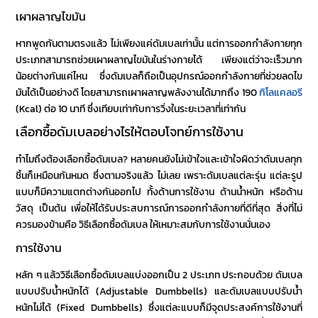
เผาผลาญไขมัน
หากพูดกันตามตรงแล้ว ไม่เพียงแค่
ดัมเบล
เท่านั้น แต่การออกกำลังกายทุก
ประเภทสามารถช่วยเผาผลาญไขมันในร่างกายได้ เพียงแต่ว่าจะเร็วมาก
น้อยต่างกันแค่ไหน ซึ่ง
ดัมเบล
ก็ถือเป็นอุปกรณ์ออกกำลังกายที่ช่วยลดไข
มันได้เป็นอย่างดี โดยสามารถเผาผลาญพลังงานได้มากถึง 190
กิโลแคลอรี
(Kcal) ต่อ 10 นาที ซึ่งเทียบเท่ากับการวิ่งในระยะเวลาที่เท่ากัน
เลือกซื้อดัมเบลอย่างไรให้ตอบโจทย์การใช้งาน
ทำไมถึงต้องเลือก
ซื้อดัมเบล
? หลายคนยังไม่เข้าใจและเข้าใจผิดว่า
ดัมเบล
ทุก
ชิ้นก็เหมือนกันหมด ซึ่งตามจริงแล้ว ไม่เลย เพราะ
ดัมเบล
แต่ละรุ่น แต่ละรูป
แบบก็มีความแตกต่างกันออกไป ทั้งด้านการใช้งาน ด้านน้ำหนัก หรือด้าน
วัสดุ เป็นต้น เพื่อให้ได้รับประสบการณ์การออกกำลังกายที่ดีที่สุด สิ่งที่ไม่
ควรมองข้ามคือ
วิธีเลือกซื้อดัมเบล
ให้เหมาะสมกับการใช้งานนั่นเอง
การใช้งาน
หลัก ๆ แล้ว
วิธีเลือกซื้อดัมเบล
แบ่งออกเป็น 2 ประเภท ประกอบด้วย
ดัมเบล
แบบปรับน้ำหนักได้ (Adjustable Dumbbells) และ
ดัมเบล
แบบปรับน้ำ
หนักไม่ได้ (Fixed Dumbbells) ซึ่งแต่ละแบบก็มีจุดประสงค์การใช้งานที่