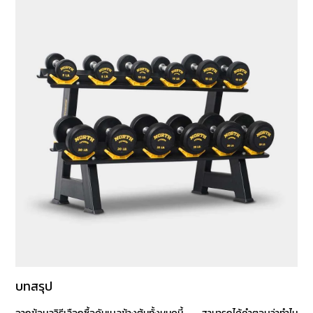
บทสรุป