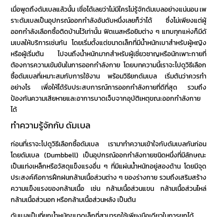
เมื่อพูดถึง
ดัมเบล
แล้วนั้น เชื่อได้เลยว่าไม่มีใครไม่รู้จัก
ดัมเบล
อย่างแน่นอน เพ
ราะ
ดัมเบล
เป็นอุปกรณ์ออกกำลังอันดับหนึ่งเลยก็ว่าได้ ซึ่งไม่เพียงแต่ผู้
ออกกำลังเลือกซื้อติดบ้านไว้เท่านั้น ฟิตเนสหรือยิมต่าง ๆ แทบทุกแห่งก็มี
ดั
มเบล
ให้บริการเช่นกัน โดยเริ่มตั้งแต่ขนาดเล็กที่มีน้ำหนักเบาสำหรับผู้หญิง
หรือผู้เริ่มต้น ไปจนถึงน้ำหนักมากสำหรับผู้เชี่ยวชาญหรือนักเพาะกายที่
ต้องการความเข้มข้นในการออกกำลังกาย โดยบทความนี้เราจะไปดู
วิธีเลือก
ซื้อดัมเบล
ที่เหมาะสมกับการใช้งาน พร้อม
วิธียกดัมเบล เริ่มต้น
ว่าควรทำ
อย่างไร เพื่อให้ได้รับประสบการณ์การออกกำลังกายที่ดีที่สุด รวมถึง
ป้องกันความเสียหายและอาการบาดเจ็บจากอุบัติเหตุขณะออกกำลังกาย
ได้
ทำความรู้จักกับ ดัมเบล
ก่อนที่เราจะไปดู
วิธีเลือกซื้อดัมเบล
เรามาทำความเข้าใจกับ
ดัมเบล
กันก่อน
โดย
ดัมเบล
(Dumbbell) เป็นอุปกรณ์ออกกำลังกายชนิดหนึ่งที่มีลักษณะ
เป็นแท่งเหล็กหรือวัสดุแข็งแรงอื่น ๆ ที่มีแผ่นน้ำหนักอยู่สองด้าน โดยมีจุด
ประสงค์คือการฝึกฝนกล้ามเนื้อส่วนต่าง ๆ ของร่างกาย รวมถึงเสริมสร้าง
ความแข็งแรงของกล้ามเนื้อ เช่น กล้ามเนื้อส่วนแขน กล้ามเนื้อส่วนไหล่
กล้ามเนื้อส่วนอก หรือกล้ามเนื้อส่วนหลัง เป็นต้น
ดัมเบล
เป็น
ที่ยกน้ำหนัก
ขนาดเล็กที่สามารถใช้เพียงมือเดียวในการยกได้