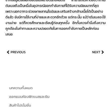
จากข้อมูล
วิธีเลือกซื้อดัมเบล
ข้างต้นทั้งหมดนี้ สามารถได้คำตอบว่าทำไม
ดัมเบล
ถึงเป็นหนึ่งในอุปกรณ์ออกกำลังกายที่ได้รับความนิยมมากที่สุด
เพราะนอกจากจะช่วยเผาผลาญไขมันและเสริมสร้างกล้ามเนื้อได้เป็นอย่าง
ดีแล้ว ยังมีการใช้งานที่ง่ายและสะดวกอีกด้วย แต่กระนั้น แม้ว่า
ดัมเบล
จะใช้
งานง่าย แต่ก็ควรศึกษาและเรียนรู้ก่อนทุกครั้ง อีกทั้งควรคำนึงถึงความ
ถูกต้องในท่าทางและความปลอดภัยในการออกกำลังกายเป็นหลักก่อน
เสมอ
PREVIOUS
NEXT
บทความทั้งหมด
ออกแบบห้องฟิตเนสและยิม
สินค้าโปรโมชั่น