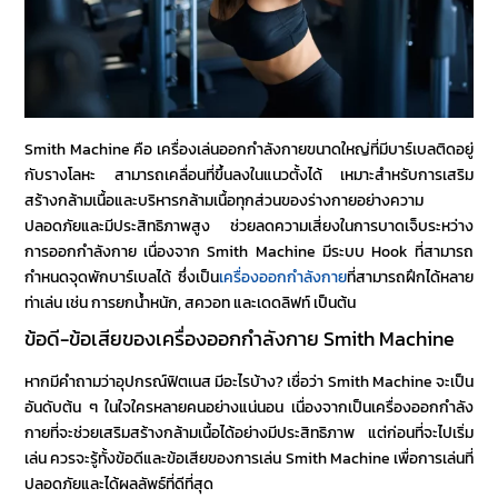
Smith Machine
คือ เครื่องเล่นออกกำลังกายขนาดใหญ่ที่มีบาร์เบลติดอยู่
กับรางโลหะ สามารถเคลื่อนที่ขึ้นลงในแนวตั้งได้ เหมาะสำหรับการเสริม
สร้างกล้ามเนื้อและบริหารกล้ามเนื้อทุกส่วนของร่างกายอย่างความ
ปลอดภัยและมีประสิทธิภาพสูง ช่วยลดความเสี่ยงในการบาดเจ็บระหว่าง
การออกกำลังกาย เนื่องจาก
Smith Machine
มีระบบ Hook ที่สามารถ
กำหนดจุดพักบาร์เบลได้ ซึ่งเป็น
เครื่องออกกำลังกาย
ที่สามารถฝึกได้หลาย
ท่าเล่น เช่น การยกน้ำหนัก, สควอท และเดดลิฟท์ เป็นต้น
ข้อดี-ข้อเสียของเครื่องออกกำลังกาย
Smith Machine
หากมีคำถามว่า
อุปกรณ์ฟิตเนส มีอะไรบ้าง
? เชื่อว่า
Smith Machine
จะเป็น
อันดับต้น ๆ ในใจใครหลายคนอย่างแน่นอน เนื่องจากเป็นเครื่องออกกำลัง
กายที่จะช่วยเสริมสร้างกล้ามเนื้อได้อย่างมีประสิทธิภาพ แต่ก่อนที่จะไปเริ่ม
เล่น ควรจะรู้ทั้งข้อดีและข้อเสียของการเล่น
Smith Machine
เพื่อการเล่นที่
ปลอดภัยและได้ผลลัพธ์ที่ดีที่สุด