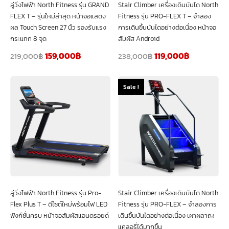
ลู่วิ่งไฟฟ้า North Fitness รุ่น GRAND
Stair Climber เครื่องเดินบันได North
FLEX T – รุ่นใหม่ล่าสุด หน้าจอแสดง
Fitness รุ่น PRO-FLEX T – จำลอง
ผล Touch Screen 27 นิ้ว รองรับแรง
การเดินขึ้นบันไดอย่างต่อเนื่อง หน้าจอ
กระแทก 8 จุด
สัมผัส Android
159,000
฿
119,000
฿
219,000
฿
238,000
฿
Sale !
ลู่วิ่งไฟฟ้า North Fitness รุ่น Pro-
Stair Climber เครื่องเดินบันได North
Flex Plus T – ดีไซต์ใหม่พร้อมไฟ LED
Fitness รุ่น PRO-FLEX – จำลองการ
ฟังก์ชั่นครบ หน้าจอสัมผัสแอนดรอยด์
เดินขึ้นบันไดอย่างต่อเนื่อง เผาผลาญ
แคลอรี่ได้มากขึ้น