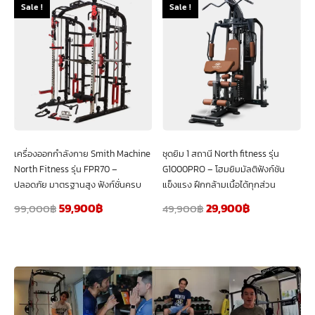
Sale !
Sale !
เครื่องออกกำลังกาย Smith Machine
ชุดยิม 1 สถานี North fitness รุ่น
North Fitness รุ่น FPR70 –
G1000PRO – โฮมยิมมัลติฟังก์ชัน
ปลอดภัย มาตรฐานสูง ฟังก์ชั่นครบ
แข็งแรง ฝึกกล้ามเนื้อได้ทุกส่วน
59,900
฿
29,900
฿
99,000
฿
49,900
฿