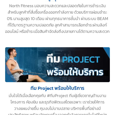
North Fitness มอบความสะดวกและปลอดภัยในการชำระเงิน
สำหรับลูกค้าที่สั่งซื้อเครื่องออกกำลังกาย ด้วยบริการผ่อนชำระ
0% นานสูงสุด 10 เดือน ผ่านทุกธนาคารชั้นนำ ผ่านระบบ BEAM
ที่ได้มาตรฐานความปลอดภัย ลูกค้าสามารถเลือกชำระผ่านลิงก์
ออนไลน์ หรือชำระเมื่อสินค้าจัดส่งถึงปลายทางได้ตามความสะดวก
ทีม Project พร้อมให้บริการ
มั่นใจได้เมื่อเลือกคุยกับ #ทีมProject ทีมผู้เชี่ยวชาญด้านงาน
โครงการ ห้องยิม และธุรกิจฟิตเนสโดยเฉพาะ เราช่วยให้การ
วางแผนง่ายขึ้น คุมงบไม่บานปลาย บริหารพื้นที่อย่างมี
ประสิทธิภาพ พร้อมจัดหาเครื่องออกกำลังกายเทคโนโลยีใหม่ๆ