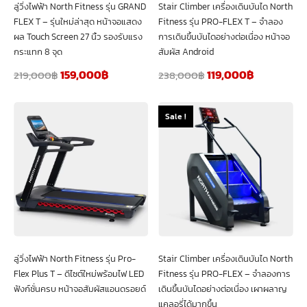
ลู่วิ่งไฟฟ้า North Fitness รุ่น GRAND
Stair Climber เครื่องเดินบันได North
FLEX T – รุ่นใหม่ล่าสุด หน้าจอแสดง
Fitness รุ่น PRO-FLEX T – จำลอง
ผล Touch Screen 27 นิ้ว รองรับแรง
การเดินขึ้นบันไดอย่างต่อเนื่อง หน้าจอ
กระแทก 8 จุด
สัมผัส Android
159,000
฿
119,000
฿
219,000
฿
238,000
฿
Sale !
ลู่วิ่งไฟฟ้า North Fitness รุ่น Pro-
Stair Climber เครื่องเดินบันได North
Flex Plus T – ดีไซต์ใหม่พร้อมไฟ LED
Fitness รุ่น PRO-FLEX – จำลองการ
ฟังก์ชั่นครบ หน้าจอสัมผัสแอนดรอยด์
เดินขึ้นบันไดอย่างต่อเนื่อง เผาผลาญ
แคลอรี่ได้มากขึ้น