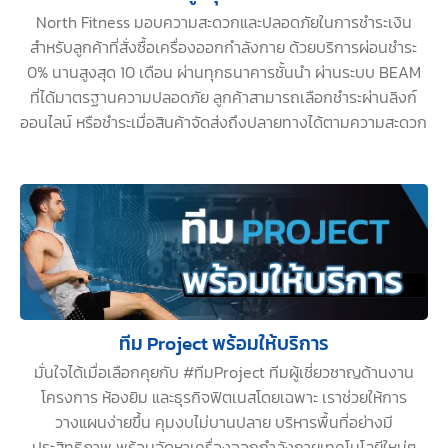
North Fitness มอบความสะดวกและปลอดภัยในการชำระเงิน
สำหรับลูกค้าที่สั่งซื้อเครื่องออกกำลังกาย ด้วยบริการผ่อนชำระ
0% นานสูงสุด 10 เดือน ผ่านทุกธนาคารชั้นนำ ผ่านระบบ BEAM
ที่ได้มาตรฐานความปลอดภัย ลูกค้าสามารถเลือกชำระผ่านลิงก์
ออนไลน์ หรือชำระเมื่อสินค้าจัดส่งถึงปลายทางได้ตามความสะดวก
ทีม Project พร้อมให้บริการ
มั่นใจได้เมื่อเลือกคุยกับ #ทีมProject ทีมผู้เชี่ยวชาญด้านงาน
โครงการ ห้องยิม และธุรกิจฟิตเนสโดยเฉพาะ เราช่วยให้การ
วางแผนง่ายขึ้น คุมงบไม่บานปลาย บริหารพื้นที่อย่างมี
ประสิทธิภาพ พร้อมจัดหาเครื่องออกกำลังกายเทคโนโลยีใหม่ๆ