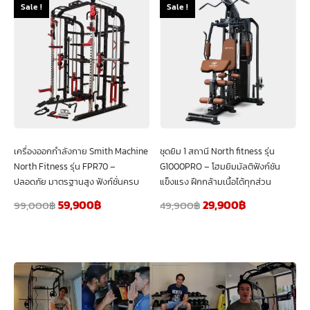
Sale !
Sale !
เครื่องออกกำลังกาย Smith Machine
ชุดยิม 1 สถานี North fitness รุ่น
North Fitness รุ่น FPR70 –
G1000PRO – โฮมยิมมัลติฟังก์ชัน
ปลอดภัย มาตรฐานสูง ฟังก์ชั่นครบ
แข็งแรง ฝึกกล้ามเนื้อได้ทุกส่วน
59,900
฿
29,900
฿
99,000
฿
49,900
฿