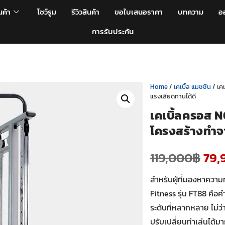
นค้า
โชว์รูม
รีวิวสินค้า
ขอใบเสนอราคา
บทความ
อ
การรับประกัน
Home
/
เคเบิ้ล แมชชีน
/ เค
แรงเสียดทานได้ดี
เคเบิ้ลครอส N
โครงสร้างทำจ
119,000
฿
79,
สำหรับผู้ที่มองหาความ
Fitness รุ่น FT88 คื
ระดับที่หลากหลาย ไม่ว
ปรับเปลี่ยนท่าเล่นได้ม