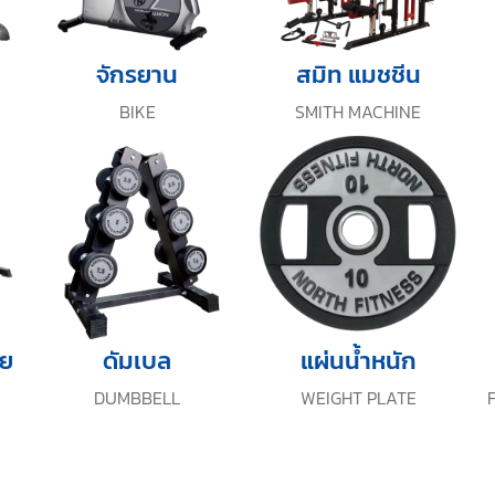
จักรยาน
สมิท แมชชีน
BIKE
SMITH MACHINE
าย
ดัมเบล
แผ่นน้ำหนัก
DUMBBELL
WEIGHT PLATE