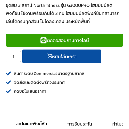
ชุดยิม 3 สถานี North fitness รุ่น G3000PRO โฮมยิมมัลติ
ฟังก์ชัน ใช้งานพร้อมกันได้ 3 คน โฮมยิมมัลติฟังก์ชันที่สามารถ
เล่นได้ครบทุกส่วน ไม่โคลงเคลง ประหยัดพื้นที่
ติดต่อสอบถามทางไลน์
หยิบใส่ตะกร้า
สินค้าระดับ Commercial มาตรฐานสากล
จัดส่งและติดตั้งฟรีทั่วประเทศ
กดขอใบเสนอราคา
สเปคและฟังก์ชั่น
การรับประกัน
ทำไมต้อ