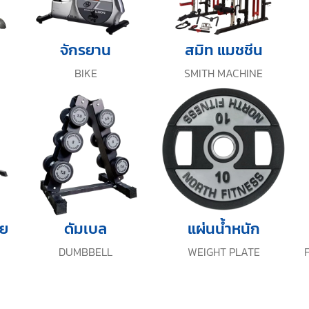
จักรยาน
สมิท แมชชีน
BIKE
SMITH MACHINE
าย
ดัมเบล
แผ่นน้ำหนัก
DUMBBELL
WEIGHT PLATE