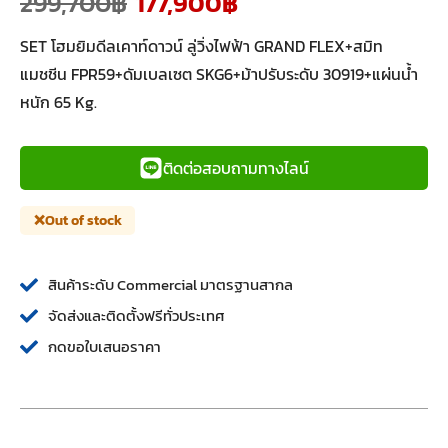
299,700
฿
177,900
฿
SET โฮมยิมดีลเคาท์ดาวน์ ลู่วิ่งไฟฟ้า GRAND FLEX+สมิท
แมชชีน FPR59+ดัมเบลเซต SKG6+ม้าปรับระดับ 30919+แผ่นน้ำ
หนัก 65 Kg.
ติดต่อสอบถามทางไลน์
Out of stock
สินค้าระดับ Commercial มาตรฐานสากล
จัดส่งและติดตั้งฟรีทั่วประเทศ
กดขอใบเสนอราคา