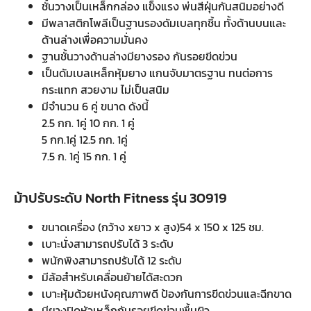
ชั้นวางเป็นเหล็กกล่อง แข็งแรง พ่นสีฝุ่นกันสนิมอย่างดี
มีพลาสติกโพลีเป็นฐานรองดัมเบลทุกชิ้น ทั้งด้านบนและ
ด้านล่างเพื่อความมั่นคง
ฐานชั้นวางด้านล่างมียางรอง กันรอยขีดข่วน
เป็นดัมเบลเหล็กหุ้มยาง แกนจับมาตรฐาน ทนต่อการ
กระแทก สวยงาม ไม่เป็นสนิม
มีจำนวน 6 คู่ ขนาด ดังนี้
2.5 กก. 1คู่ 10 กก. 1 คู่
5 กก.1คู่ 12.5 กก. 1คู่
7.5 ก. 1คู่ 15 กก. 1 คู่
ม้าปรับระดับ North Fitness รุ่น 30919
ขนาดเครื่อง (กว้าง xยาว x สูง)54 x 150 x 125 ชม.
เบาะนั่งสามารถปรับได้ 3 ระดับ
พนักพิงสามารถปรับได้ 12 ระดับ
มีล้อสำหรับเคลื่อนย้ายได้สะดวก
เบาะหุ้มด้วยหนังคุณภาพดี ป้องกันการขีดข่วนและฉีกขาด
มียางปิดหัวเหล็กกันรอยขีดข่วนพื้นผิว