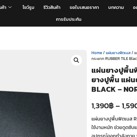
นค้า
โชว์รูม
รีวิวสินค้า
ขอใบเสนอราคา
บทความ
อ
การรับประกัน
Home
/
แผ่นยางฟิตเนส
/ แ
กระแทก RUBBER TILE Blac
แผ่นยางปูพื้
ยางปูพื้น แผ
BLACK – NOR
1,390
฿
–
1,59
แผ่นยางปูพื้นฟิตเนส 
ใช้งานหนัก ช่วยดูดซั
อุปกรณ์ออกกำลังกาย 