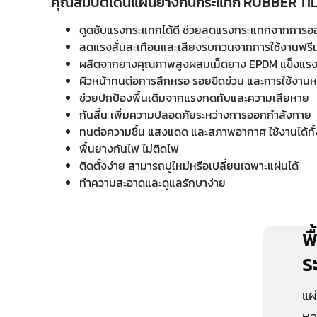
คุณสมบัติเด่นแผ่นยางกันกระแทก RUBBER TI
ดูดซับแรงกระแทกได้ดี ช่วยลดแรงกระแทกจากการอ
ลดแรงสั่นสะเทือนและเสียงรบกวนจากการใช้งานฟรี
ผลิตจากยางคุณภาพสูงผสมเม็ดยาง EPDM แข็งแรง
ผิวหน้าทนต่อการสึกหรอ รอยขีดข่วน และการใช้งานห
ช่วยปกป้องพื้นเดิมจากแรงกดทับและความเสียหาย
กันลื่น เพิ่มความปลอดภัยระหว่างการออกกำลังกาย
ทนต่อความชื้น แสงแดด และสภาพอากาศ ใช้งานได้
พื้นยางกันไฟ ไม่ติดไฟ
ติดตั้งง่าย สามารถปูใหม่หรือเปลี่ยนเฉพาะแผ่นได้
ทำความสะอาดและดูแลรักษาง่าย
พ
ร
แผ
หล