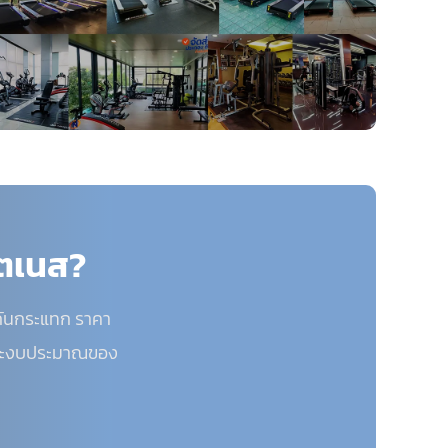
ิตเนส?
กันกระแทก ราคา
่และงบประมาณของ