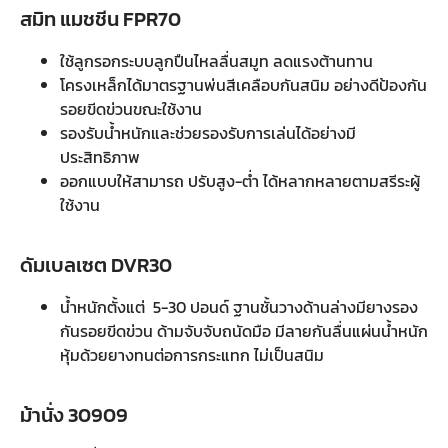
สมิท แมชชีน FPR70
ใช้ลูกรอกระบบลูกปืนไหลลื่นสมูท ลดแรงต้านทาน
โครงเหล็กได้มาตรฐานพ่นสีเคลือบกันสนิม อย่างดีป้องกัน
รอยขีดข่วนขณะใช้งาน
รองรับน้ำหนักและช่วยรองรับการเล่นได้อย่างมี
ประสิทธิภาพ
ออกแบบให้สามารถ ปรับสูง-ต่ำ ได้หลากหลายตามสรีระผู้
ใช้งาน
ดัมเบลเซต DVR30
น้ำหนักตั้งแต่ 5-30 ปอนด์ ฐานชั้นวางด้านล่างมียางรอง
กันรอยขีดข่วน ด้ามจับจับถนัดมือ มีลายกันลื่นแผ่นน้ำหนัก
หุ้มด้วยยางทนต่อการกระแทก ไม่เป็นสนิม
ม้านั่ง 30909