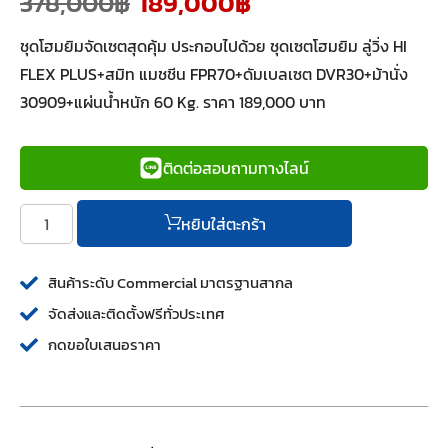
378,000
฿
189,000
฿
ชุดโฮมยิมจัดเซตสุดคุ้ม ประกอบไปด้วย ชุดเซตโฮมยิม ลู่วิ่ง HI
FLEX PLUS+สมิท แมชชีน FPR70+ดัมเบลเซต DVR30+ม้านั่ง
30909+แผ่นน้ำหนัก 60 Kg. ราคา 189,000 บาท
ติดต่อสอบถามทางไลน์
หยิบใส่ตะกร้า
สินค้าระดับ Commercial มาตรฐานสากล
จัดส่งและติดตั้งฟรีทั่วประเทศ
กดขอใบเสนอราคา