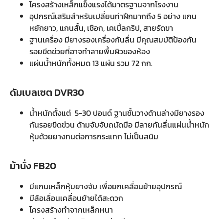
โครงสร้างเหล็กแข็งแรงได้มาตรฐานจากโรงงาน
อุปกรณ์เสริมสำหรับเปลี่ยนท่าฝึกมากถึง 5 อย่าง แกน
หยักยาว, แกนสั้น, เชือก, เคเบิ้ลกริป, สายรัดขา
ฐานเครื่อง มียางรองเครื่องกันลื่น มีคุณสมบัติป้องกัน
รอยขีดข่วยที่อาจทำลายพื้นผิวของห้อง
แผ่นน้ำหนักทั้งหมด 13 แผ่น รวม 72 กก.
ดัมเบลเซต DVR30
น้ำหนักตั้งแต่ 5-30 ปอนด์ ฐานชั้นวางด้านล่างมียางรอง
กันรอยขีดข่วน ด้ามจับจับถนัดมือ มีลายกันลื่นแผ่นน้ำหนัก
หุ้มด้วยยางทนต่อการกระแทก ไม่เป็นสนิม
ม้านั่ง FB20
มีแกนเหล็กหุ้มยางจับ เพื่อยกเคลื่อนย้ายอุปกรณ์
มีล้อเลื่อนเคลื่อนย้ายได้สะดวก
โครงสร้างทำจากเหล็กหนา