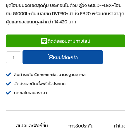
ชุดโฮมยิมจัดเซตสุดคุ้ม ประกอบไปด้วย ลู่วิ่ง GOLD-FLEX+โฮม
ยิม G1000L+ดัมเบลเซต DVR30+ม้านั่ง FB20 พร้อมกับราคาสุด
คุ้มและของแถมมูลค่ากว่า 14,420 บาท
ติดต่อสอบถามทางไลน์
หยิบใส่ตะกร้า
สินค้าระดับ Commercial มาตรฐานสากล
จัดส่งและติดตั้งฟรีทั่วประเทศ
กดขอใบเสนอราคา
สเปคและฟังก์ชั่น
การรับประกัน
ทำไมต้อ