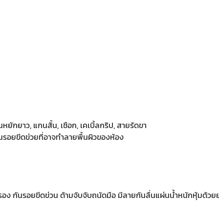
ยักยาว, แกนสั้น, เชือก, เคเบิ้ลกริป, สายรัดขา
กันรอยขีดข่วยที่อาจทำลายพื้นผิวของห้อง
รอง กันรอยขีดข่วน ด้ามจับจับถนัดมือ มีลายกันลื่นแผ่นน้ำหนักหุ้มด้