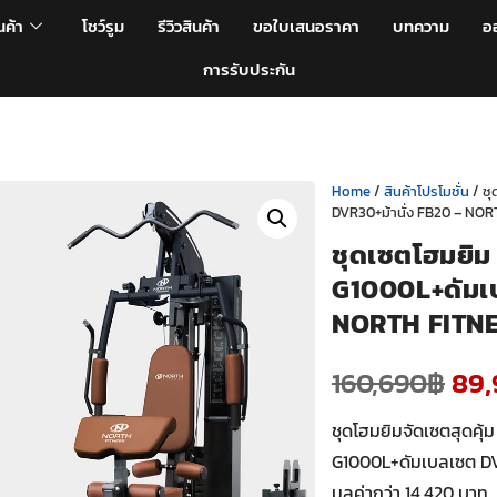
นค้า
โชว์รูม
รีวิวสินค้า
ขอใบเสนอราคา
บทความ
อ
การรับประกัน
Home
/
สินค้าโปรโมชั่น
/ ชุ
DVR30+ม้านั่ง FB20 – NO
ชุดเซตโฮมยิม 
G1000L+ดัมเบ
NORTH FITN
160,690
฿
89
ชุดโฮมยิมจัดเซตสุดคุ้
G1000L+ดัมเบลเซต DV
มูลค่ากว่า 14,420 บาท