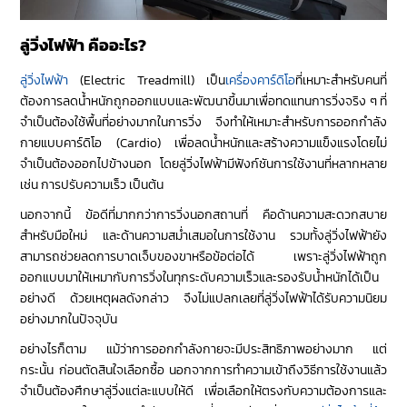
ลู่วิ่งไฟฟ้า คืออะไร?
ลู่วิ่งไฟฟ้า
(Electric Treadmill) เป็น
เครื่องคาร์ดิโอ
ที่เหมาะสำหรับคนที่
ต้องการลดน้ำหนักถูกออกแบบและพัฒนาขึ้นมาเพื่อทดแทนการวิ่งจริง ๆ ที่
จำเป็นต้องใช้พื้นที่อย่างมากในการวิ่ง จึงทำให้เหมาะสำหรับการออกกำลัง
กายแบบคาร์ดิโอ (Cardio) เพื่อลดน้ำหนักและสร้างความแข็งแรงโดยไม่
จำเป็นต้องออกไปข้างนอก โดยลู่วิ่งไฟฟ้ามีฟังก์ชันการใช้งานที่หลากหลาย
เช่น การปรับความเร็ว เป็นต้น
นอกจากนี้ ข้อดีที่มากกว่าการวิ่งนอกสถานที่ คือด้านความสะดวกสบาย
สำหรับมือใหม่ และด้านความสม่ำเสมอในการใช้งาน รวมทั้งลู่วิ่งไฟฟ้ายัง
สามารถช่วยลดการบาดเจ็บของขาหรือข้อต่อได้ เพราะลู่วิ่งไฟฟ้าถูก
ออกแบบมาให้เหมากับการวิ่งในทุกระดับความเร็วและรองรับน้ำหนักได้เป็น
อย่างดี ด้วยเหตุผลดังกล่าว จึงไม่แปลกเลยที่ลู่วิ่งไฟฟ้าได้รับความนิยม
อย่างมากในปัจจุบัน
อย่างไรก็ตาม แม้ว่าการออกกำลังกายจะมีประสิทธิภาพอย่างมาก แต่
กระนั้น ก่อนตัดสินใจเลือกซื้อ นอกจากการทำความเข้าถึงวิธีการใช้งานแล้ว
จำเป็นต้องศึกษาลู่วิ่งแต่ละแบบให้ดี เพื่อเลือกให้ตรงกับความต้องการและ