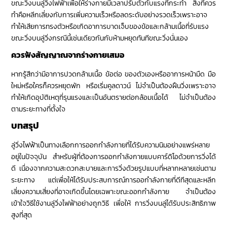
ขณะวิ่งบนลู่วิ่งไฟฟ้าเพื่อให้ร่างกายมีเวลาปรับตัวกับแรงที่กระทำ สิ่งที่ควร
ทำคือหลีกเลี่ยงกับการเพิ่มความเร็วหรือลดระดับอย่างรวดเร็วเพราะอาจ
ทำให้เสียการทรงตัวหรือเกิดอาการบาดเจ็บของข้อและกล้ามเนื้อที่รับแรง
ขณะวิ่งบนลู่วิ่งกรณีนี้เช่นเดียวกันกับห้ามหยุดทันทีขณะวิ่งนั่นเอง
ควรฟังสัญญาณจากร่างกายเสมอ
หากรู้สึกว่ามีอาการปวดกล้ามเนื้อ ข้อต่อ ของตัวเองหรืออาการหน้ามืด มือ
ใหม่หรือใครก็ควรหยุดพัก หรือเริ่มคูลดาวน์ ไม่จำเป็นต้องฝืนวิ่งเพราะอาจ
ทำให้เกิดอุบัติเหตุที่รุนแรงและเป็นอันตรายต่อกล้อมเนื้อได้ ไม่จำเป็นต้อง
ตามระยะทางที่ตั้งใจ
บทสรุป
ลู่วิ่งไฟฟ้าเป็นทางเลือกการออกกำลังกายที่ได้รับความนิมอย่างแพร่หลาย
อยู่ในปัจจุบัน สำหรับผู้ที่ต้องการออกกำลังกายแบบคาร์ดิโอด้วยการวิ่งได้
ดี เนื่องจากความสะดวกสะบายและการวิ่งด้วยรูปแบบที่หลากหลายเช่นตาม
ระยะทาง แต่เพื่อให้ได้รับประสบการณ์การออกำลังกายที่ดีทีสุดและหลีก
เลี่ยงความเสี่ยงที่อาจเกิดขึ้นโดยเฉพาะขณะออกกำลังกาย จำเป็นต้อง
เข้าใจวิธีใช้งานลู่วิ่งไฟฟ้าอย่างถูกวิธี เพื่อให้ การวิ่งบนลู่ได้รับประสิทธิภาพ
สูงที่สุด