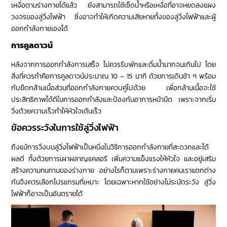
เหงื่อตามร่างกายได้แล้ว ยังสามารถใช้เช็ดน้ำหรือเหงื่อที่อาจหยดลงแผง
วงจรของลู่วิ่งไฟฟ้า ซึ่งอาจทำให้เกิดความเสียหายทั้งของลู่วิ่งไฟฟ้าและผู้
ออกกำลังกายเองได้
การคูลดาวน์
หลังจากการออกกำลังการเสร็จ ไม่ควรรีบพักและดื่มน้ำมากจนเกินไป โดย
สิ่งที่ควรทำคือการคูลดาวน์ประมาณ 10 – 15 นาที ด้วยการเดินช้า ๆ พร้อม
กับยืดกล้ามเนื้อส่วนที่ออกกำลังกายควบคู่ไปด้วย เพื่อกล้ามเนื้อจะใช้
ประสิทธิภาพได้ดีในการออกกำลังและป้องกันอาการหน้ามืด เพราะจากเริ่ม
วิ่งด้วยความเร็วทำให้หัวใจเต้นเร็ว
ข้อควรระวังในการใช้ลู่วิ่งไฟฟ้า
ถึงแม้การวิ่งบนลู่วิ่งไฟฟ้าเป็นหนึ่งในวิธีการออกกำลังกายที่สะดวกและได้
ผลดี ทั้งด้วยการเผาผลาญแคลอรี เพิ่มความแข็งแรงให้หัวใจ และอยู่เสริม
สร้างความทนทานของร่างกาย อย่างไรก็ตามเพราะร่างกายคนเราแตกต่าง
กันจึงควรเลือกโปรแกรมที่เหมาะ โดยเฉพาะหากใช้อย่างไม่ระมัดระวัง ลู่วิ่ง
ไฟฟ้าก็อาจเป็นอันตรายได้