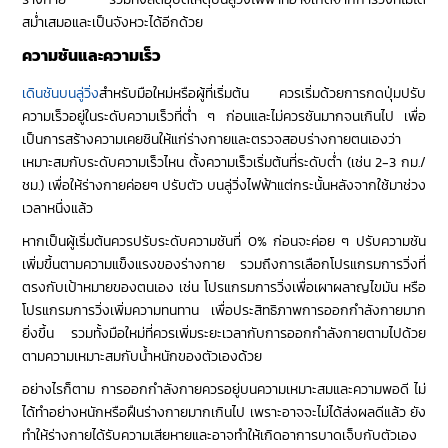
สม่ำเสมอและเป็นจังหวะได้อีกด้วย
ความชันและความเร็ว
เดินชันบนลู่วิ่ง
สำหรับมือใหม่หรือผู้ที่เริ่มต้น ควรเริ่มด้วยการกดปุ่มปรับ
ความเร็วอยู่ในระดับความเร็วที่ต่ำ ๆ ก่อนและไม่ควรชันมากจนเกินไป เพื่อ
เป็นการสร้างความเคยชินให้แก่ร่างกายและตรวจสอบร่างกายตนเองว่า
เหมาะสมกับระดับความเร็วไหน ตั้งความเร็วเริ่มต้นที่ระดับต่ำ (เช่น 2-3 กม./
ชม.) เพื่อให้ร่างกายค่อยๆ ปรับตัว บนลู่วิ่งไฟฟ้าแต่กระนั้นหลังจากใช้มาช่วง
เวลาหนึ่งแล้ว
หากเป็นผู้เริ่มต้นควรปรับระดับความชันที่ 0% ก่อนจะค่อย ๆ ปรับความชัน
เพิ่มขึ้นตามความแข็งแรงของร่างกาย รวมถึงการเลือกโปรแกรมการวิ่งที่
ตรงกับเป้าหมายของตนเอง เช่น โปรแกรมการวิ่งเพื่อเผาผลาญไขมัน หรือ
โปรแกรมการวิ่งเพิ่มความทนทาน เพื่อประสิทธิภาพการออกกำลังกายมาก
ยิ่งขึ้น รวมทั้งมือใหม่ที่ควรเพิ่มระยะเวลากับการออกกำลังกายตามไปด้วย
ตามความเหมาะสมกับน้ำหนักของตัวเองด้วย
อย่างไรก็ตาม การออกกำลังกายควรอยู่บนความเหมาะสมและความพอดี ไม่
ได้ทำอย่างหนักหรือฝืนร่างกายมากเกินไป เพราะอาจจะไม่ได้ส่งผลดีแล้ว ยัง
ทำให้ร่างกายได้รับความเสียหายและอาจทำให้เกิดอาการบาดเจ็บกับตัวเอง