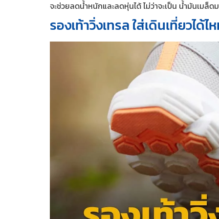
จะช่วยลดน้ำหนักและลดหุ่นได้ ไม่ว่าจะเป็น น้ำมันเมล็ด
รองเท้าวิ่งเทรล ใส่เดินเที่ยวได