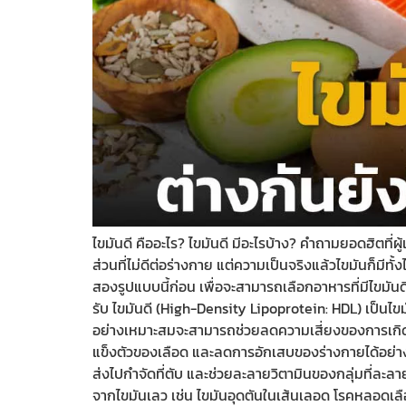
ไขมันดี คืออะไร? ไขมันดี มีอะไรบ้าง? คำถามยอดฮิตที่
ส่วนที่ไม่ดีต่อร่างกาย แต่ความเป็นจริงแล้วไขมันก็มีทั
สองรูปแบบนี้ก่อน เพื่อจะสามารถเลือกอาหารที่มีไขมันดี 
รับ ไขมันดี (High-Density Lipoprotein: HDL) เป็น
อย่างเหมาะสมจะสามารถช่วยลดความเสี่ยงของการเกิด
แข็งตัวของเลือด และลดการอักเสบของร่างกายได้อย่าง
ส่งไปกำจัดที่ตับ และช่วยละลายวิตามินของกลุ่มที่ละลาย
จากไขมันเลว เช่น ไขมันอุดตันในเส้นเลอด โรคหลอดเลื