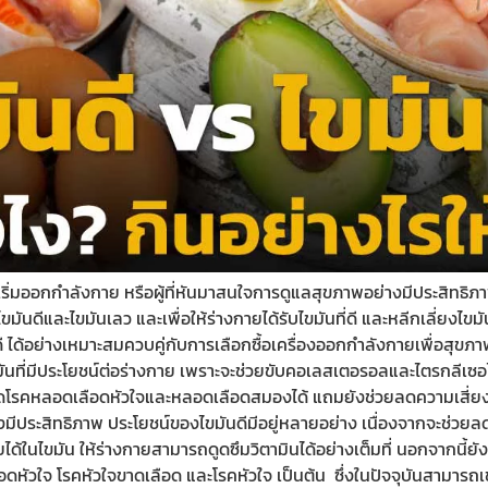
ผู้เริ่มออกกำลังกาย หรือผู้ที่หันมาสนใจการดูแลสุขภาพอย่างมีประสิทธิ
้งไขมันดีและไขมันเลว และเพื่อให้ร่างกายได้รับไขมันที่ดี และหลีกเลี่ยงไ
ได้อย่างเหมาะสมควบคู่กับการเลือกซื้อเครื่องออกกำลังกายเพื่อสุขภาพร่าง
ไขมันที่มีประโยชน์ต่อร่างกาย เพราะจะช่วยขับคอเลสเตอรอลและไตรกลีเ
โรคหลอดเลือดหัวใจและหลอดเลือดสมองได้ แถมยังช่วยลดความเสี่ยงต่
มีประสิทธิภาพ ประโยชน์ของไขมันดีมีอยู่หลายอย่าง เนื่องจากจะช่ว
ได้ในไขมัน ให้ร่างกายสามารถดูดซึมวิตามินได้อย่างเต็มที่ นอกจากนี้ยัง
อดหัวใจ โรคหัวใจขาดเลือด และโรคหัวใจ เป็นต้น ซึ่งในปัจจุบันสามารถ