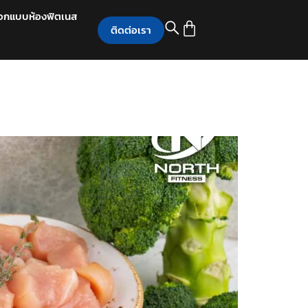
อกแบบห้องฟิตเนส
ติดต่อเรา