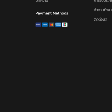
บทความ
การรับประกั
คำถามที่พบ
Payment Methods
ติดต่อเรา