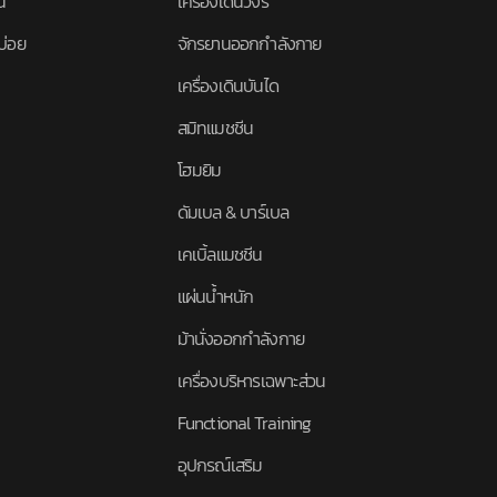
น
เครื่องเดินวงรี
บ่อย
จักรยานออกกำลังกาย
เครื่องเดินบันได
สมิทแมชชีน
โฮมยิม
ดัมเบล & บาร์เบล
เคเบิ้ลแมชชีน
แผ่นน้ำหนัก
ม้านั่งออกกำลังกาย
เครื่องบริหารเฉพาะส่วน
Functional Training
อุปกรณ์เสริม