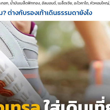
มะกอก, น้ำมันเมล็ดฟักทอง, อัลมอนด์, เมล็ดเจีย, อะโวคาโด, หัวหอมใหญ่,
้ไหม? ต่างกับรองเท้าเดินธรรมดายังไง