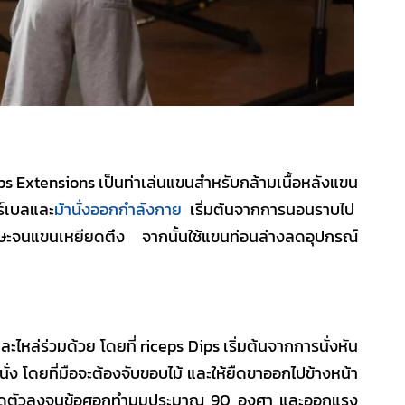
ps Extensions เป็น
ท่าเล่นแขน
สำหรับ
กล้ามเนื้อหลังแขน
ร์เบลและ
ม้านั่งออกกำลังกาย
เริ่มต้นจากการนอนราบไป
อศีรษะจนแขนเหยียดตึง จากนั้นใช้แขนท่อนล่างลดอุปกรณ์
ไหล่ร่วมด้วย โดยที่ riceps Dips เริ่มต้นจากการนั่งหัน
นั่ง โดยที่มือจะต้องจับขอบไม้ และให้ยืดขาออกไปข้างหน้า
อก ลดตัวลงจนข้อศอกทำมุมประมาณ 90 องศา และออกแรง