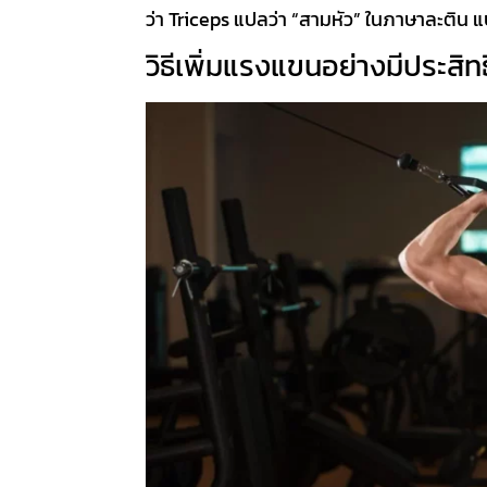
ว่า Triceps แปลว่า
“สามหัว”
ในภาษาละติน แบ่
วิธีเพิ่มแรงแขน
อย่างมีประสิ