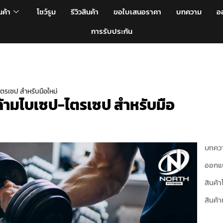
นค้า
โชว์รูม
รีวิวสินค้า
ขอใบเสนอราคา
บทความ
อ
การรับประกัน
ไตรเซป สำหรับมือใหม่
กล้ามไบเซป-ไตรเซป สำหรับมือ
บทควา
ออกแ
สินค้า
สินค้า