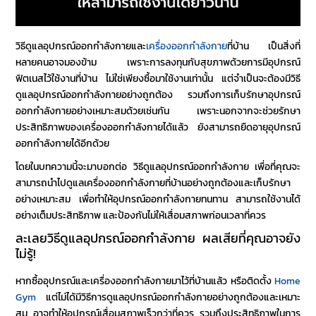
วิธีดูแลอุปกรณ์ออกกำลังกาย
และ
เครื่องออกกำลังกาย
ที่บ้าน เป็นสิ่งที่
หลายคนอาจมองข้าม เพราะการลงทุนกับสุขภาพด้วยการมี
อุปกรณ์
ฟิตเนส
ไว้ใช้งานที่บ้าน ไม่ใช่เพียงซื้อมาใช้งานเท่านั้น แต่จำเป็นจะต้องมีวิธี
ดูแลอุปกรณ์ออกกำลังกายอย่างถูกต้อง รวมถึง
การเก็บรักษาอุปกรณ์
ออกกำลังกาย
อย่างเหมาะสมด้วยเช่นกัน เพราะนอกจากจะช่วย
รักษา
ประสิทธิภาพของเครื่องออกกำลังกาย
ได้แล้ว ยังสามารถ
ยืดอายุอุปกรณ์
ออกกำลังกาย
ได้อีกด้วย
โดยในบทความนี้จะมาบอกต่อ
วิธีดูแลอุปกรณ์ออกกำลังกาย
เพื่อที่คุณจะ
สามารถนำไป
ดูแลเครื่องออกกำลังกายที่บ้าน
อย่างถูกต้องและเก็บรักษา
อย่างเหมาะสม เพื่อ
ทำให้อุปกรณ์ออกกำลังกายทนทาน
สามารถใช้งานได้
อย่างเต็มประสิทธิภาพ และป้องกันไม่ให้เสื่อมสภาพก่อนเวลาที่ควร
ละเลย
วิธีดูแลอุปกรณ์ออกกำลังกาย
ผลเสียที่คุณอาจยัง
ไม่รู้!
หากซื้ออุปกรณ์และเครื่องออกกำลังกายมาไว้ที่บ้านแล้ว หรือติดตั้ง
Home
Gym
แต่ไม่ได้มี
วิธีการดูแลอุปกรณ์ออกกำลังกาย
อย่างถูกต้องและเหมาะ
สม อาจทำให้อุปกรณ์เสื่อมสภาพเร็วกว่าที่ควร รวมถึงประสิทธิภาพในการ