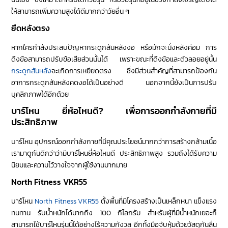
ให้สามารถเพิ่มความสูงได้ดีมากกว่าวัยอื่น ๆ
ยืดหลังตรง
หากใครกำลังประสบปัญหากระดูกสันหลังงอ หรือมักจะนั่งหลังค่อม การ
ดึงข้อสามารถปรับข้อเสียส่วนนั้นได้ เพราะขณะที่ดึงข้อและตัวลอยอยู่นั้น
กระดูกสันหลัง
จะเกิดการเหยียดตรง ซึ่งมีส่วนสำคัญที่สามารถป้องกัน
อาการกระดูกสันหลังคดงอได้เป็นอย่างดี นอกจากนี้ยังเป็นการปรับ
บุคลิกภาพได้อีกด้วย
บาร์โหน ยี่ห้อไหนดี? เพื่อการออกกำลังกายที่มี
ประสิทธิภาพ
บาร์โหน อุปกรณ์ออกกำลังกายที่มีคุณประโยชน์มากกว่าการสร้างกล้ามเนื้อ
เรามาดูกันดีกว่าว่ามีบาร์โหนยี่ห้อไหนดี ประสิทธิภาพสูง รวมถึงได้รับความ
นิยมและความไว้วางใจจากผู้ใช้งานมากมาย
North Fitness VKR55
บาร์โหน
North Fitness VKR55
ตั้งพื้นที่มีโครงสร้างเป็นเหล็กหนา แข็งแรง
ทนทาน รับน้ำหนักได้มากถึง 100 กิโลกรัม สำหรับผู้ที่มีน้ำหนักเยอะก็
สามารถใช้บาร์โหนรุ่นนี้ได้อย่างไร้ความกังวล อีกทั้งมือจับหุ้มด้วยวัสดุกันลื่น