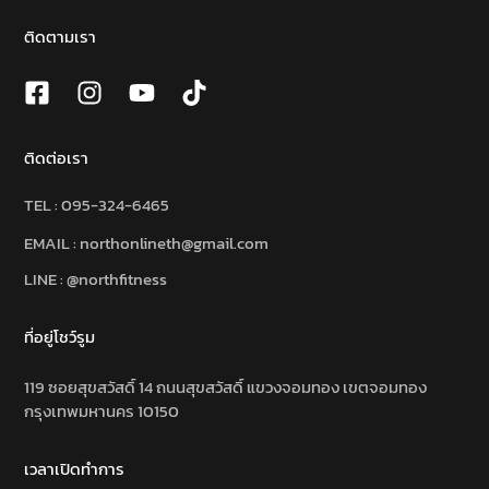
ติดตามเรา
ติดต่อเรา
TEL :
095-324-6465
EMAIL : northonlineth@gmail.com
LINE : @northfitness
ที่อยู่โชว์รูม
119 ซอยสุขสวัสดิ์ 14 ถนนสุขสวัสดิ์ แขวงจอมทอง เขตจอมทอง
กรุงเทพมหานคร 10150
เวลาเปิดทำการ