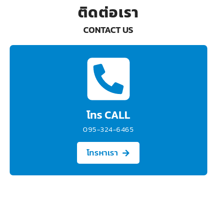
ติดต่อเรา
CONTACT US
โทร CALL
095-324-6465
โทรหาเรา