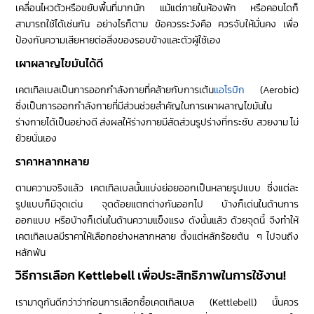
เคลื่อนไหวตัวหรือขยับพื้นที่มากนัก แม้แต่ภายในห้องพัก หรือคอนโดก็
สามารถใช้ได้เช่นกัน อย่างไรก็ตาม ข้อควรระวังคือ ควรจับให้มั่นคง เพื่อ
ป้องกันความเสียหายต่อสิ่งของรอบข้างและตัวผู้ใช้เอง
เผาผลาญไขมันได้ดี
เคตเทิลเบลเป็นการออกกำลังกายที่คล้ายกับการเต้น
แอโรบิก
(Aerobic)
ซึ่งเป็นการออกกำลังกายที่มีส่วนช่วยสำคัญในการเผาผลาญไขมันใน
ร่างกายได้เป็นอย่างดี ส่งผลให้ร่างกายมีสัดส่วนรูปร่างที่กระชับ สวยงาม ไม่
ย้วยนั่นเอง
ราคาหลากหลาย
ตามความจริงแล้ว เคตเทิลเบลนั้นแบ่งย่อยออกเป็นหลายรูปแบบ ซึ่งแต่ละ
รูปแบบก็มีจุดเด่น จุดด้อยแตกต่างกันออกไป บ้างก็เด่นในด้านการ
ออกแบบ หรือบ้างก็เด่นในด้านความแข็งแรง ดังนั้นแล้ว ด้วยจุดนี้ จึงทำให้
เคตเทิลเบลมีราคาให้เลือกอย่างหลากหลาย ตั้งแต่หลักร้อยต้น ๆ ไปจนถึง
หลักพัน
วิธีการเลือก Kettlebell เพื่อประสิทธิภาพในการใช้งาน!
เรามาดูกันดีกว่าว่าก่อนการเลือกซื้อเคตเทิลเบล (Kettlebell) นั้นควร