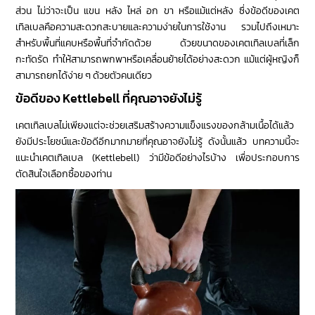
ส่วน ไม่ว่าจะเป็น แขน หลัง ไหล่ อก ขา หรือแม้แต่หลัง ซึ่งข้อดีของเคต
เทิลเบลคือความสะดวกสะบายและความง่ายในการใช้งาน รวมไปถึงเหมาะ
สำหรับพื้นที่แคบหรือพื้นที่จำกัดด้วย ด้วยขนาดของเคตเทิลเบลที่เล็ก
กะทัดรัด ทำให้สามารถพกพาหรือเคลื่อนย้ายได้อย่างสะดวก แม้แต่ผู้หญิงก็
สามารถยกได้ง่าย ๆ ด้วยตัวคนเดียว
ข้อดีของ Kettlebell ที่คุณอาจยังไม่รู้
เคตเทิลเบลไม่เพียงแต่จะช่วยเสริมสร้างความแข็งแรงของกล้ามเนื้อได้แล้ว
ยังมีประโยชน์และข้อดีอีกมากมายที่คุณอาจยังไม่รู้ ดังนั้นแล้ว บทความนี้จะ
แนะนำเคตเทิลเบล (Kettlebell) ว่ามีข้อดีอย่างไรบ้าง เพื่อประกอบการ
ตัดสินใจเลือกซื้อของท่าน