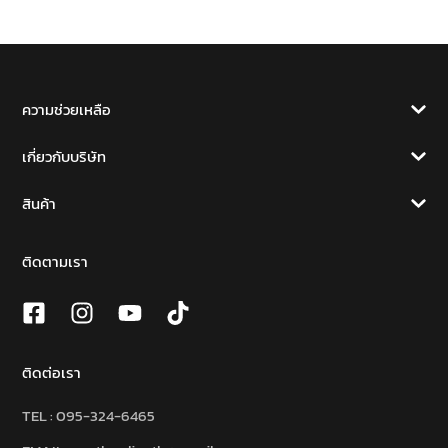
ความช่วยเหลือ
เกี่ยวกับบริษัท
สินค้า
ติดตามเรา
ติดต่อเรา
TEL :
095-324-6465