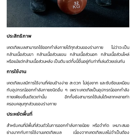
ประสิทธิภาพ
เคตเทิลเบลสามารถใช้ออกกำลังกายได้ทุกส่วนของร่างกาย ไม่ว่าจะเป็น
กล้ามเนื้อส่วนขา กล้ามเนื้อส่วนแขน กล้ามเนื้อส่วนอก กล้ามเนื้อส่วนไหล่
หรือแม้แต่กล้ามเนื้อส่วนหลัง เป็นต้น แต่ทั้งนี้ขึ้นอยู่กับท่าที่เล่นด้วยเช่นกัน
การใช้งาน
เคตเทิลเบลมีการใช้งานที่ค่อนข้างง่าย สะดวก ไม่ยุ่งยาก และซับซ้อนเหมือน
กับอุปกรณ์ออกกำลังกายชนิดอื่น ๆ เพราะเคตเทิลเป็นอุปกรณ์ออกกำลัง
กายเพียงชิ้นเดียวเท่านั้น อีกทั้งยังสามารถใช้เล่นได้หลากหลายท่า
ครอบคลุมทุกส่วนของร่างกาย
ประหยัดพื้นที่
สำหรับคนที่มีพื้นที่ส่วนตัวในการออกกำลังกายน้อย หรือจำกัด เหมาะสมอ
ย่างมากกับการใช้งานเคตเทิลเบล เนื่องจากเคตเทิลเบลไม่จำเป็นต้อง