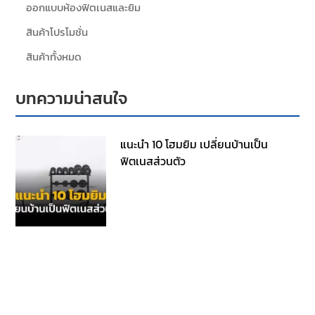
ออกแบบห้องฟิตเนสและยิม
สินค้าโปรโมชั่น
สินค้าทั้งหมด
บทความน่าสนใจ
แนะนำ 10 โฮมยิม เปลี่ยนบ้านเป็น
ฟิตเนสส่วนตัว