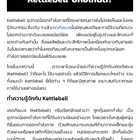
Kettlebell อุปกรณ์ออกกำลังกายที่ใครหลายคนอาจยังไม่เคยเห็นและไม่เคย
รู้จักมาก่อน ซึ่งจริง ๆ แล้ว
เคตเทิลเบล
นั้นมีคุณสมบัติและการใช้งานที่แทบจะ
ไม่แตกต่างจากดัมเบลเลยแม้แต่น้อย เพียงแต่อยู่ในรูปร่างและลักษณะที่
แตกต่างกันเท่านั้น ซึ่งผลลัพธ์และประสิทธิภาพนั้นเหมือนกันราวกับฝาแฝด
จึงไม่แปลกเลยว่าทำไมเคตเทิลเบลถึงกลายมาเป็นอีกหนึ่งอุปกรณ์ออก
กำลังกายยอดนิยมไม่แพ้ดัมเบลเลย
โดยในบทความนี้ เราจะพาไปแนะนำและทำความรู้จักกับเคตเทิลเบล
(Kettlebell) ว่าคืออะไร ใช้งานอย่างไร แล้วมีวิธีการเลือกแบบไหนบ้าง รวม
ทั้งแนะนำ Kettlebell ยี่ห้อต่าง ๆ ที่ดีและมีคุณภาพ เหมาะสมกับราคาและ
การใช้งานอย่างแน่นอน
ทำความรู้จักกับ Kettlebell
เคตเทิลเบล (Kettlebell) หรือเรียกอีกอย่างว่า ‘ลูกตุ้มออกกำลัง’ เป็น
อุปกรณ์ออกกำลังกายที่ได้รับความนิยมอย่างมาก โดยเฉพาะในกลุ่มผู้หญิง
ที่ชื่นชอบการออกกำลังกาย ด้วยลักษณะทรงกลมที่ทำมาจากเหล็กและหุ้ม
ด้วยยางหรือพลาสติกที่มีความแข็งแรง ทนต่อแรงกระแทก อีกทั้งยังฉีก
ขาดได้ยาก ซึ่งเคตเทิลเบลมีความคล้ายคลึงกับลูกตุ้มที่มีหูหิ้ว โดยถูก