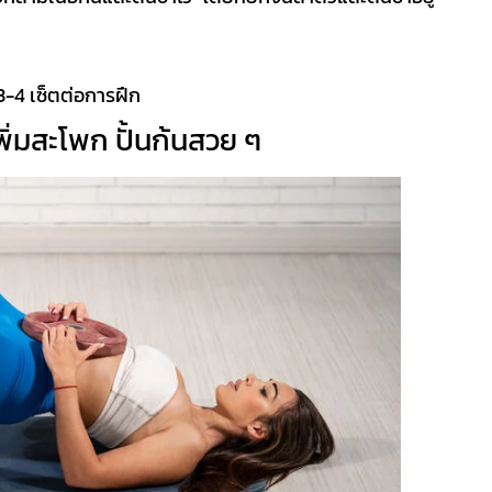
 3-4 เซ็ตต่อการฝึก
พิ่มสะโพก
ปั้น
ก้นสวย ๆ