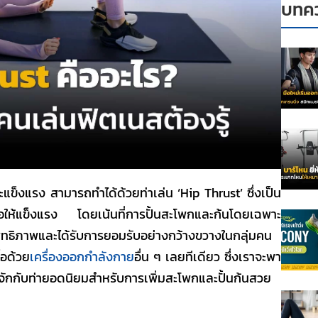
บทคว
ละแข็งแรง สามารถทำได้ด้วยท่าเล่น
‘Hip Thrust’
ซึ่งเป็น
นื้อให้แข็งแรง โดยเน้นที่การปั้นสะโพกและก้นโดยเฉพาะ
ประสิทธิภาพและได้รับการยอมรับอย่างกว้างขวางในกลุ่มคน
้อด้วย
เครื่องออกกำลังกาย
อื่น ๆ เลยทีเดียว ซึ่งเราจะพา
้จักกับท่ายอดนิยมสำหรับการ
เพิ่มสะโพก
และปั้น
ก้นสวย