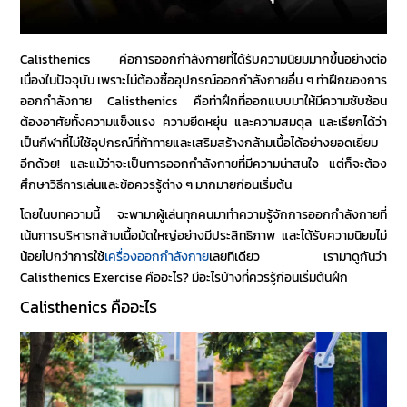
Calisthenics คือ
การออกกำลังกายที่ได้รับความนิยมมากขึ้นอย่างต่อ
เนื่องในปัจจุบัน เพราะไม่ต้องซื้ออุปกรณ์ออกกำลังกายอื่น ๆ ท่าฝึกของการ
ออกกำลังกาย
Calisthenics คื
อท่าฝึกที่ออกแบบมาให้มีความซับซ้อน
ต้องอาศัยทั้งความแข็งแรง ความยืดหยุ่น และความสมดุล และเรียกได้ว่า
เป็น
กีฬาที่ไม่ใช้อุปกรณ์
ที่ท้าทายและเสริมสร้างกล้ามเนื้อได้อย่างยอดเยี่ยม
อีกด้วย! และแม้ว่าจะเป็นการออกกำลังกายที่มีความน่าสนใจ แต่ก็จะต้อง
ศึกษาวิธีการเล่นและข้อควรรู้ต่าง ๆ มากมายก่อนเริ่มต้น
โดยในบทความนี้ จะพามาผู้เล่นทุกคนมาทำความรู้จักการออกกำลังกายที่
เน้นการบริหารกล้ามเนื้อมัดใหญ่อย่างมีประสิทธิภาพ และได้รับความนิยมไม่
น้อยไปกว่าการใช้
เครื่องออกกำลังกาย
เลยทีเดียว เรามาดูกันว่า
Calisthenics Exercise คือ
อะไร? มีอะไรบ้างที่ควรรู้ก่อนเริ่มต้นฝึก
Calisthenics คืออะไร