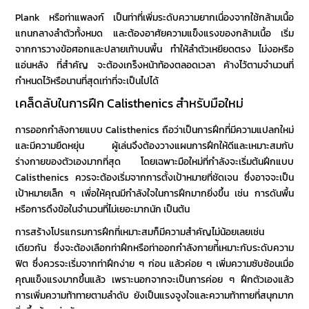
Plank หรือท่าแพลงก์ เป็นท่าที่เพิ่มระดับความยากเนื่องจากใช้กล้ามเนื้อ
แกนกลางลำตัวทั้งหมด และต้องอาศัยความแข็งแรงของกล้ามเนื้อ เริ่ม
จากการวางข้อศอกและปลายเท้าบนพื้น ทำให้ลำตัวเหยียดตรง ไม่งอหรือ
แอ่นหลัง ที่สำคัญ จะต้องเกร็งหน้าท้องตลอดเวลา ค้างไว้ตามจำนวนที่
กำหนดไว้หรือนานที่สุดเท่าที่จะเป็นไปได้
เคล็ดลับในการฝึก
Calisthenics
สำหรับมือใหม่
การออกกำลังกายแบบ
Calisthenics
ถือว่าเป็นการฝึกที่มีความแปลกใหม่
และมีความยืดหยุ่น ผู้เล่นจึงต้องวางแผนการฝึกให้ดีและเหมาะสมกับ
ร่างกายของตัวเองมากที่สุด โดยเฉพาะมือใหม่ที่กำลังจะเริ่มต้นฝึกแบบ
Calisthenics
ควรจะต้องเริ่มจากการตั้งเป้าหมายที่ชัดเจน ซึ่งอาจจะเป็น
เป้าหมายเล็ก ๆ เพื่อให้คุณมีกำลังใจในการฝึกมากยิ่งขึ้น เช่น การดันพื้น
หรือการดึงข้อในจำนวนที่ไม่เยอะมากนัก เป็นต้น
การสร้างโปรแกรมการฝึกที่เหมาะสมก็มีความสำคัญไม่น้อยเลยเช่น
เดียวกัน ซึ่งจะต้องเลือกท่าฝึกหรือท่าออกกำลังกายที่้เหมาะกับระดับความ
ฟิต ซึ่งควรจะเริ่มจากท่าฝึกง่าย ๆ ก่อน แล้วค่อย ๆ เพิ่มความซับซ้อนเมื่อ
คุณแข็งแรงมากขึ้นแล้ว เพราะนอกจากจะเป็นการค่อย ๆ ฝึกตัวเองแล้ว
การเพิ่มความท้าทายตามลำดับ ยังเป็นแรงจูงใจและความท้าทายที่สนุกมาก