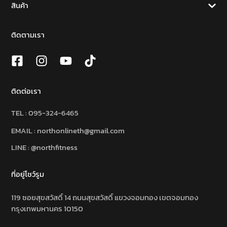
สินค้า
ติดตามเรา
ติดต่อเรา
TEL :
095-324-6465
EMAIL : northonlineth@gmail.com
LINE : @northfitness
ที่อยู่โชว์รูม
119 ซอยสุขสวัสดิ์ 14 ถนนสุขสวัสดิ์ แขวงจอมทอง เขตจอมทอง
กรุงเทพมหานคร 10150