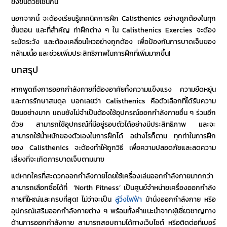
ยิ่งขึ้นด้วยเช่นกัน
นอกจากนี้ จะต้องเรียนรู้เทคนิคการฝึก
Calisthenics
อย่างถูกต้องในทุก
ขั้นตอน และที่สำคัญ ท่าฝึกต่าง ๆ ใน
Calisthenics Exercies
จะต้อง
ระมัดระวัง และต้องเคลื่อนไหวอย่างถูกต้อง เพื่อป้องกันการบาดเจ็บของ
กล้ามเนื้อ และช่วยเพิ่มประสิทธิภาพในการฝึกที่เพิ่มมากขึ้น!
บทสรุป
หากพูดถึงการออกกำลังกายที่ต้องอาศัยทั้งความแข็งแรง ความยืดหยุ่น
และการรักษาสมดุล บอกเลยว่า
Calisthenics คือ
ตัวเลือกที่ได้รับความ
นิยมอย่างมาก แถมยังไม่จำเป็นต้องใช้อุปกรณ์ออกกำลังกายอื่น ๆ ร่วมอีก
ด้วย สามารถใช้อุปกรณ์ที่มีอยู่รอบตัวได้อย่างมีประสิทธิภาพ และจะ
สามารถใช้น้ำหนักของตัวเองในการฝึกได้ อย่างไรก็ตาม ทุกท่าในการฝึก
ของ
Calisthenics
จะต้องทำให้ถูกวิธี เพื่อความปลอดภัยและลดความ
เสี่ยงที่จะเกิดการบาดเจ็บตามมาฃ
แต่หากใครที่สะดวกออกกำลังกายโดยใช้เครื่องเล่นออกกำลังกายมากกว่า
สามารถเลือกซื้อได้ที่
‘North Fitness’
เป็นศูนย์จำหน่ายเครื่องออกกำลัง
กายที่ใหญ่และครบที่สุด! ไม่ว่าจะเป็น
ลู่วิ่งไฟฟ้า
ม้านั่งออกกำลังกาย หรือ
อุปกรณ์เสริมออกกำลังกายต่าง ๆ พร้อมทั้งคำแนะนำจากผู้เชี่ยวชาญทาง
ด้านการออกกำลังกาย สามารถสอบถามได้ทางเว็บไซต์ หรือติดต่อที่เบอร์