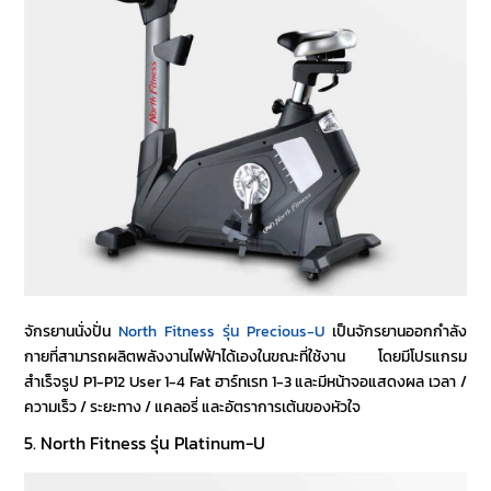
จักรยานนั่งปั่น
North Fitness รุ่น Precious-U
เป็น
จักรยานออกกำลัง
กาย
ที่สามารถผลิตพลังงานไฟฟ้าได้เองในขณะที่ใช้งาน โดยมีโปรแกรม
สำเร็จรูป P1-P12 User 1-4 Fat ฮาร์ทเรท 1-3 และมีหน้าจอแสดงผล เวลา /
ความเร็ว / ระยะทาง / แคลอรี่ และอัตราการเต้นของหัวใจ
5. North Fitness รุ่น Platinum-U