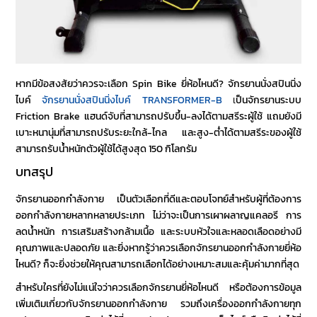
หากมีข้อสงสัยว่าควรจะเลือก Spin Bike ยี่ห้อไหนดี? จักรยานนั่งสปินนิ่ง
ไบค์
จักรยานนั่งสปินนิ่งไบค์ TRANSFORMER-B
เ
ป็นจักรยานระบบ
Friction Brake แฮนด์จับที่สามารถปรับขึ้น-ลงได้ตามสรีระผู้ใช้ แถมยังมี
เบาะหนานุ่มที่สามารถปรับระยะใกล้-ไกล และสูง-ต่ำได้ตามสรีระของผู้ใช้
สามารถรับน้ำหนักตัวผู้ใช้ได้สูงสุด 150 กิโลกรัม
บทสรุป
จักรยานออกกำลังกาย
เป็นตัวเลือกที่ดีและตอบโจทย์สำหรับผู้ที่ต้องการ
ออกกำลังกายหลากหลายประเภท ไม่ว่าจะเป็นการเผาผลาญแคลอรี การ
ลดน้ำหนัก การเสริมสร้างกล้ามเนื้อ และระบบหัวใจและหลอดเลือดอย่างมี
คุณภาพและปลอดภัย และยิ่งหากรู้ว่าควรเลือก
จักรยานออกกำลังกายยี่ห้อ
ไหนดี
? ก็จะยิ่งช่วยให้คุณสามารถเลือกได้อย่างเหมาะสมและคุ้มค่ามากที่สุด
สำหรับใครที่ยังไม่แน่ใจว่าควรเลือก
จักรยานยี่ห้อไหนดี
หรือต้องการข้อมูล
เพิ่มเติมเกี่ยวกับจักรยานออกกำลังกาย รวมถึงเครื่องออกกำลังกายทุก