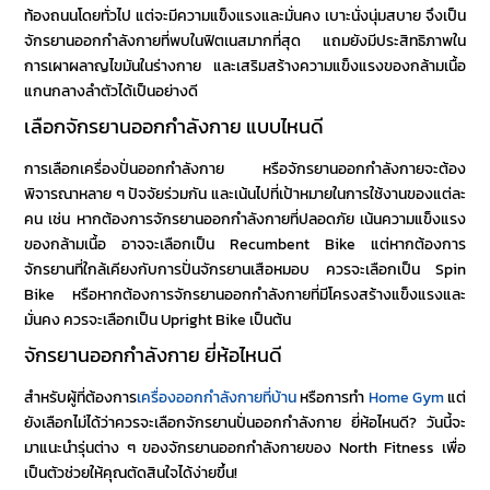
ท้องถนนโดยทั่วไป แต่จะมีความแข็งแรงและมั่นคง เบาะนั่งนุ่มสบาย จึงเป็น
จักรยานออกกำลังกาย
ที่พบในฟิตเนสมากที่สุด แถมยังมีประสิทธิภาพใน
การเผาผลาญไขมันในร่างกาย และเสริมสร้างความแข็งแรงของกล้ามเนื้อ
แกนกลางลำตัวได้เป็นอย่างดี
เลือก
จักรยานออกกำลังกาย แบบไหนดี
การเลือก
เครื่องปั่นออกกำลังกาย
หรือ
จักรยานออกกำลังกาย
จะต้อง
พิจารณาหลาย ๆ ปัจจัยร่วมกัน และเน้นไปที่เป้าหมายในการใช้งานของแต่ละ
คน เช่น หากต้องการ
จักรยานออกกำลังกาย
ที่ปลอดภัย เน้นความแข็งแรง
ของกล้ามเนื้อ อาจจะเลือกเป็น Recumbent Bike แต่หากต้องการ
จักรยานที่ใกล้เคียงกับการปั่นจักรยานเสือหมอบ ควรจะเลือกเป็น Spin
Bike หรือหากต้องการ
จักรยานออกกำลังกาย
ที่มีโครงสร้างแข็งแรงและ
มั่นคง ควรจะเลือกเป็น Upright Bike เป็นต้น
จักรยานออกกําลังกาย ยี่ห้อไหนดี
สำหรับผู้ที่ต้องการ
เครื่องออกกําลังกายที่บ้าน
หรือการทำ
Home Gym
แต่
ยังเลือกไม่ได้ว่าควรจะเลือก
จักรยานปั่นออกกำลังกาย ยี่ห้อไหนดี
? วันนี้จะ
มาแนะนำรุ่นต่าง ๆ ของจักรยานออกกำลังกายของ North Fitness เพื่อ
เป็นตัวช่วยให้คุณตัดสินใจได้ง่ายขึ้น!