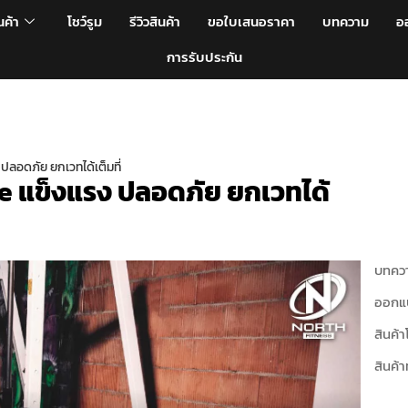
นค้า
โชว์รูม
รีวิวสินค้า
ขอใบเสนอราคา
บทความ
อ
การรับประกัน
ลอดภัย ยกเวทได้เต็มที่
e แข็งแรง ปลอดภัย ยกเวทได้
บทควา
ออกแ
สินค้า
สินค้า