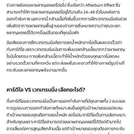
ร่างกายยังคงเผาผลาญแคลอรี่ต่อไป ซึ่งเรียกว่า Afterburn Effect ซึ่ง
สามารถทำให้การเผาผลาญแคลอรี่อยู่ได้นานถึง 24-48 ชั่วโมงหลังการ
ออกกำลังกาย นอกจากนี้ กล้ามเนื้อที่เพิ่มขึ้นจากการฝึกเวทเทรนนิ่งยังช่วย
เพิ่มอัตราการเผาผลาญพื้นฐานของร่างกายซึ่งหมายความว่าคุณจะเผา
ผลาญแคลอรี่ได้มากขึ้นแม้ในตอนที่คุณนั่งพัก
ข้อเสียของการฝึกเวทเทรนนิ่งคือการลดน้ำหนักอาจไม่เห็นผลรวดเร็วเท่า
กับคาร์ดิโอ เพราะเวทเทรนนิ่งเน้นการเพิ่มมวลกล้ามเนื้อมากกว่าเผาผลาญ
ไขมันโดยตรง การเพิ่มกล้ามเนื้อจะทำให้น้ำหนักตัวของคุณอาจไม่ลดลง
อย่างรวดเร็วตามที่คาดหวัง แต่จะส่งผลในระยะยาวทำให้ร่างกายมีรูปร่างที่
กระชับและเผาผลาญพลังงานมากขึ้น
คาร์ดิโอ VS เวทเทรนนิ่ง เลือกอะไรดี?
ทั้งคาร์ดิโอและเวทเทรนนิ่งเป็นการออกกำลังกายที่มีคุณภาพทั้ง 2 แบบและ
การรูปแบบการออกกำลังกายที่เหมาะสมขึ้นอยู่กับเป้าหมายของแต่ละคน
ถ้าเป้าหมายของคุณคือการลดน้ำหนัก ลดไขมัน คาร์ดิโอเป็นทางเลือกเหมาะ
สำหรับคุณเพราะคาร์ดิโอสามารถช่วยเผาผลาญแคลอรี่ได้ดีแต่ถ้ามากไป
อาจเสี่ยงต่อการสูญเสียกล้ามเนื้อ แต่ถ้าเป้าหมายของคุณต้องการกระชับ