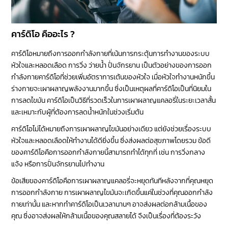
คาร์ดิโอ คืออะไร ?
คาร์ดิโอหมายถึงการออกกำลังกายที่เน้นการกระตุ้นการทำงานของระบบ
หัวใจและหลอดเลือด การวิ่ง ว่ายน้ำ ปั่นจักรยาน เป็นตัวอย่างของการออก
กำลังกายคาร์ดิโอที่ช่วยเพิ่มอัตราการเต้นของหัวใจ เมื่อหัวใจทำงานหนักขึ้น
ร่างกายจะเผาผลาญพลังงานมากขึ้น ซึ่งเป็นเหตุผลที่คาร์ดิโอเป็นที่นิยมใน
การลดไขมัน คาร์ดิโอเป็นวิธีที่รวดเร็วในการเผาผลาญแคลอรี่ในระยะเวลาสั้น
และเหมาะกับผู้ที่ต้องการลดน้ำหนักในช่วงเริ่มต้น
คาร์ดิโอไม่ได้หมายถึงการเผาผลาญไขมันอย่างเดียว แต่ยังช่วยเรื่องระบบ
หัวใจและหลอดเลือดให้ทำงานได้ดียิ่งขึ้น ซึ่งส่งผลต่อสุขภาพโดยรวม ข้อดี
ของคาร์ดิโอคือการออกกำลังกายนี้สามารถทำได้ทุกที่ เช่น การวิ่งกลาง
แจ้ง หรือการปั่นจักรยานไปทำงาน
ข้อเสียของคาร์ดิโอคือการเผาผลาญแคลอรี่จะหยุดทันทีหลังจากที่คุณหยุด
การออกกำลังกาย การเผาผลาญไขมันจะเกิดขึ้นแค่ในช่วงที่คุณออกกำลัง
กายเท่านั้น และหากทำคาร์ดิโอเป็นเวลานานๆ อาจส่งผลต่อกล้ามเนื้อของ
คุณ ซึ่งอาจส่งผลให้กล้ามเนื้อของคุณสลายได้ จึงเป็นเรื่องที่ต้องระวัง