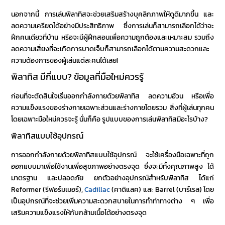
นอกจากนี้ การเล่น
พิลาทิส
จะช่วยเสริมสร้างบุคลิกภาพให้ดูดีมากขึ้น และ
ลดความเครียดได้อย่างมีประสิทธิภาพ ซึ่งการเล่นก็สามารถเลือกได้ว่าจะ
ฝึกคนเดียวที่บ้าน หรือจะมีผู้ฝึกสอนเพื่อความถูกต้องและเหมาะสม รวมถึง
ลดความเสี่ยงที่จะเกิดการบาดเจ็บก็สามารถเลือกได้ตามความสะดวกและ
ความต้องการของผู้เล่นแต่ละคนได้เลย!
พิลาทิส มีกี่แบบ
? ข้อมูลที่มือใหม่ควรรู้
ก่อนที่จะตัดสินใจเริ่มออกกำลังกายด้วย
พิลาทิส ลดความอ้วน
หรือเพื่อ
ความแข็งแรงของร่างกายเฉพาะส่วนและร่างกายโดยรวม สิ่งที่ผู้เล่นทุกคน
โดยเฉพาะมือใหม่ควรจะรู้ นั่นก็คือ รูปแบบของการเล่น
พิลาทิส
มีอะไรบ้าง?
พิลาทิส
แบบใช้อุปกรณ์
การออกกำลังกายด้วย
พิลาทิส
แบบใช้อุปกรณ์ จะใช้เครื่องมือเฉพาะที่ถูก
ออกแบบมาเพื่อใช้งานเพื่อสุขภาพอย่างตรงจุด ซึ่งจะมีทั้งคุณภาพสูง ได้
มาตรฐาน และปลอดภัย ยกตัวอย่างอุปกรณ์สำหรับ
พิลาทิส
ได้แก่
Reformer (รีฟอร์มเมอร์),
Cadillac
(คาดิแลค) และ Barrel (บาร์เรล) โดย
เป็นอุปกรณ์ที่จะช่วยเพิ่มความสะดวกสบายในการทำท่าทางต่าง ๆ เพื่อ
เสริมความแข็งแรงให้กับกล้ามเนื้อได้อย่างตรงจุด