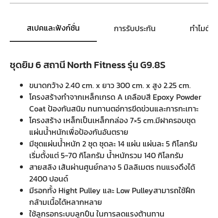
สเปคและฟังก์ชั่น
การรับประกัน
ทำไมต้อ
ชุดยิม 6 สถานี North Fitness รุ่น G9.8S
ขนาดกว้าง 2.40 cm. x ยาว 300 cm. x สูง 2.25 cm.
โครงสร้างทำจากเหล็กเกรด A เคลือบสี Epoxy Powder
Coat ป้องกันสนิม ทนทานตอ่การขีดข่วนและการกะเทาะ
โครงสร้าง เหล็กเป็นเหล็กกล่อง 7×5 cm.มีฝาครอบชุด
แผ่นน้ำหนักเพื่อป้องกันอันตราย
มีชุดแผ่นน้ำหนัก 2 ชุด ชุดละ 14 แผ่น แผ่นละ 5 กิโลกรัม
เริ่มตั้งแต่ 5-70 กิโลกรัม น้ำหนักรวม 140 กิโลกรัม
สายสลิง เส้นผ่านศูนย์กลาง 5 มิลลิเมตร ทนแรงดึงได้
2400 ปอนด์
มีรอกทั้ง Hight Pulley และ Low Pulleyสามารถใช้ฝึก
กล้ามเนื้อได้หลากหลาย
ใช้ลูกรอกระบบลูกปืน ในการลดแรงต้านทาน