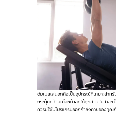
ดัมเบลเล่นอกถือเป็นอุปกรณ์ที่เหมาะสำหรับ
กระตุ้นกล้ามเนื้อหน้าอกได้ทุกส่วน ไม่ว่าจ
ควรมีไว้ในโปรแกรมออกกำลังกายของคุณก