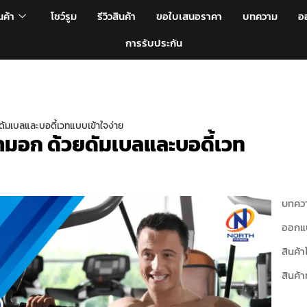
นค้า
โชว์รูม
รีวิวสินค้า
ขอใบเสนอราคา
บทความ
อ
การรับประกัน
ดัมเบลและบอดี้เวทแบบเข้าใจง่าย
้ามอก ด้วยดัมเบลและบอดี้เวท
บทควา
ออกแ
สินค้า
สินค้า