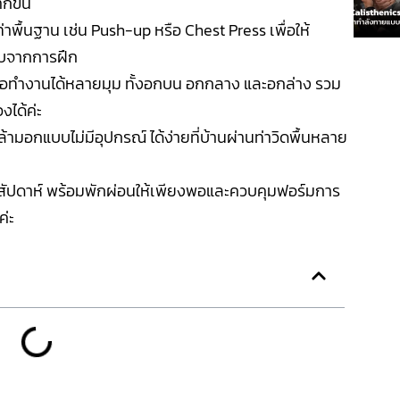
กขึ้น
่าพื้นฐาน เช่น Push-up หรือ Chest Press เพื่อให้
็บจากการฝึก
นื้อทำงานได้หลายมุม ทั้งอกบน อกกลาง และอกล่าง รวม
งได้ค่ะ
้ามอกแบบไม่มีอุปกรณ์ ได้ง่ายที่บ้านผ่านท่าวิดพื้นหลาย
อสัปดาห์ พร้อมพักผ่อนให้เพียงพอและควบคุมฟอร์มการ
ค่ะ