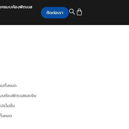
อกแบบห้องฟิตเนส
ติดต่อเรา
มทั้งหมด
บบห้องฟิตเนสและยิม
โปรโมชั่น
ทั้งหมด